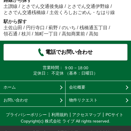
路線から探す
土讃線
/
とさでん交通後免線
/
とさでん交通伊野線
/
とさでん交通桟橋線
/
土佐くろしおごめん・なはり線
駅から探す
土佐山田
/
円行寺口
/
薊野
/
のいち
/
桟橋通五丁目
/
領石通
/
枝川
/
旭町一丁目
/
高知商業前
/
高知
電話でお問い合わせ
営業時間：
9:00 − 18:00
定休日：
不定休 （基本：日曜日）
ホーム
会社概要
お問い合わせ
物件リクエスト
プライバシーポリシー
利用規約
アクセスマップ
PCサイト
Copyright(c) 株式会社 ライブ All rights reserved.