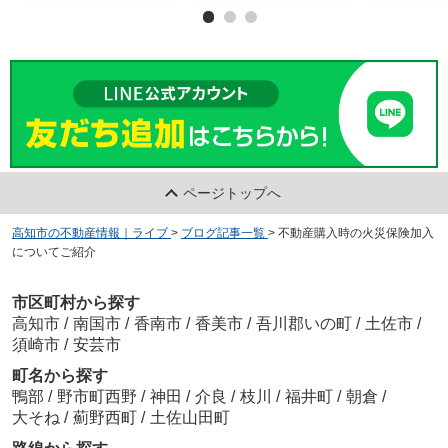
ページトップへ
高知市の不動産情報｜ライブ
>
ブログ記事一覧
>
不動産購入時の火災保険加入
についてご紹介
市区町村から探す
高知市
/
南国市
/
香南市
/
香美市
/
吾川郡いの町
/
土佐市
/
須崎市
/
安芸市
町名から探す
鴨部
/
野市町西野
/
神田
/
介良
/
枝川
/
福井町
/
朝倉
/
大そね
/
薊野西町
/
土佐山田町