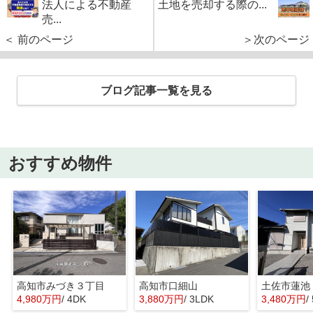
法人による不動産
土地を売却する際の...
売...
＜ 前のページ
＞次のページ
ブログ記事一覧を見る
おすすめ物件
高知市みづき３丁目
高知市口細山
土佐市蓮池
4,980万円
/ 4DK
3,880万円
/ 3LDK
3,480万円
/