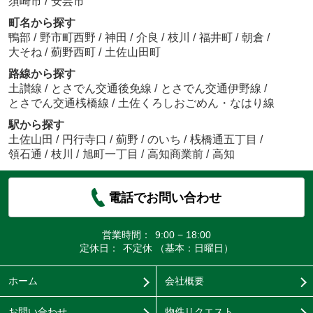
須崎市
/
安芸市
町名から探す
鴨部
/
野市町西野
/
神田
/
介良
/
枝川
/
福井町
/
朝倉
/
大そね
/
薊野西町
/
土佐山田町
路線から探す
土讃線
/
とさでん交通後免線
/
とさでん交通伊野線
/
とさでん交通桟橋線
/
土佐くろしおごめん・なはり線
駅から探す
土佐山田
/
円行寺口
/
薊野
/
のいち
/
桟橋通五丁目
/
領石通
/
枝川
/
旭町一丁目
/
高知商業前
/
高知
電話でお問い合わせ
営業時間：
9:00 − 18:00
定休日：
不定休 （基本：日曜日）
ホーム
会社概要
お問い合わせ
物件リクエスト