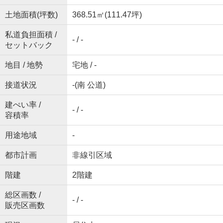
土地面積(坪数)
368.51㎡(111.47坪)
私道負担面積 /
- / -
セットバック
地目 / 地勢
宅地 / -
接道状況
-(南 公道)
建ぺい率 /
- / -
容積率
用途地域
-
都市計画
非線引区域
階建
2階建
総区画数 /
- / -
販売区画数