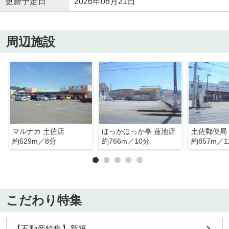
更新予定日
2026年08月21日
周辺施設
マルナカ 土佐店
ほっかほっか亭 蓮池店
土佐郵便局
約629m／8分
約766m／10分
約857m／1
こだわり特集
【不動産特集】新築