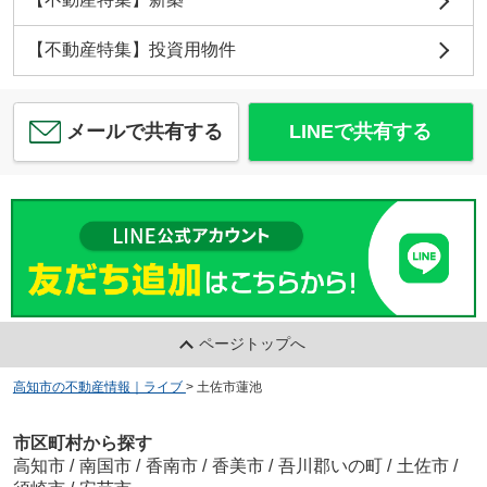
【不動産特集】投資用物件
メールで共有する
LINEで共有する
ページトップへ
高知市の不動産情報｜ライブ
>
土佐市蓮池
市区町村から探す
高知市
/
南国市
/
香南市
/
香美市
/
吾川郡いの町
/
土佐市
/