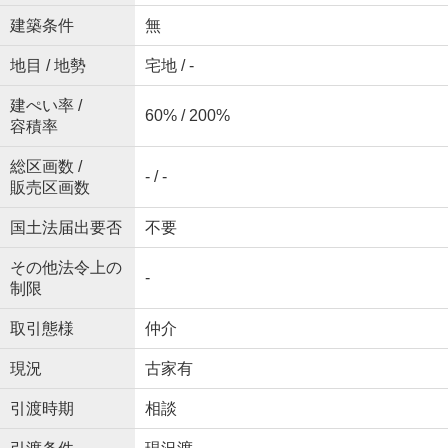
建築条件
無
地目 / 地勢
宅地 / -
建ぺい率 /
60% / 200%
容積率
総区画数 /
- / -
販売区画数
国土法届出要否
不要
その他法令上の
-
制限
取引態様
仲介
現況
古家有
引渡時期
相談