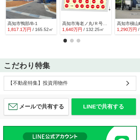
高知市鴨部/B-1
高知市海老ノ丸/Ｒ号地 残り1区画！
高知市槇山
1,817.1
万
円
/ 165.52㎡
1,640
万
円
/ 132.25㎡
1,290
万
円
こだわり特集
【不動産特集】投資用物件
メールで共有する
LINEで共有する