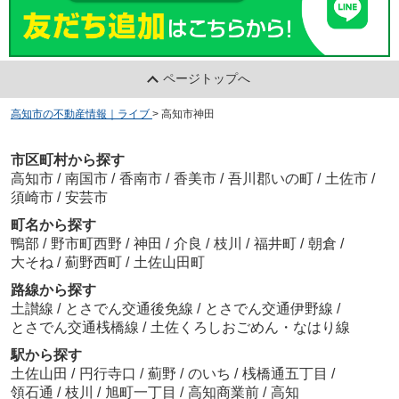
ページトップへ
高知市の不動産情報｜ライブ
>
高知市神田
市区町村から探す
高知市
/
南国市
/
香南市
/
香美市
/
吾川郡いの町
/
土佐市
/
須崎市
/
安芸市
町名から探す
鴨部
/
野市町西野
/
神田
/
介良
/
枝川
/
福井町
/
朝倉
/
大そね
/
薊野西町
/
土佐山田町
路線から探す
土讃線
/
とさでん交通後免線
/
とさでん交通伊野線
/
とさでん交通桟橋線
/
土佐くろしおごめん・なはり線
駅から探す
土佐山田
/
円行寺口
/
薊野
/
のいち
/
桟橋通五丁目
/
領石通
/
枝川
/
旭町一丁目
/
高知商業前
/
高知