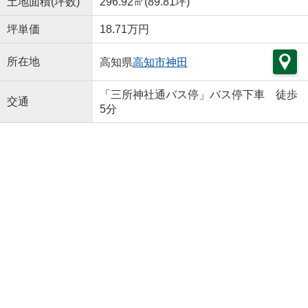
土地面積(坪数)
296.92㎡(89.81坪)
坪単価
18.71万円
所在地
高知県
高知市
神田
「三所神社通バス停」バス停下車 徒歩
交通
5分