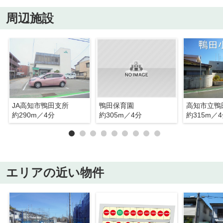
周辺施設
JA高知市鴨田支所
鴨田保育園
高知市立鴨
約290m／4分
約305m／4分
約315m／
エリアの近い物件