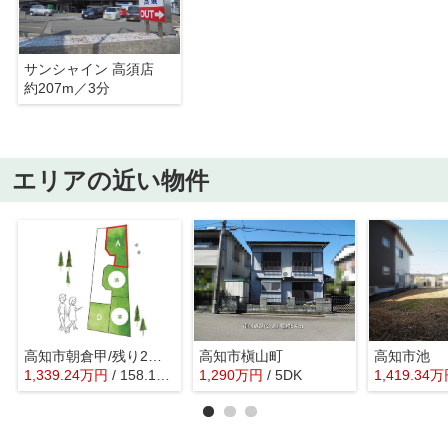
サンシャイン 高須店
約207m／3分
エリアの近い物件
高知市朝倉甲/残り2区画
高知市槇山町
高知市池
1,339.24
万
円
/ 158.13㎡
1,290
万
円
/ 5DK
1,419.34
万