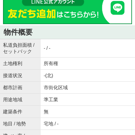
物件概要
私道負担面積 /
- / -
セットバック
土地権利
所有権
接道状況
-(北)
都市計画
市街化区域
用途地域
準工業
建築条件
無
地目 / 地勢
宅地 / -