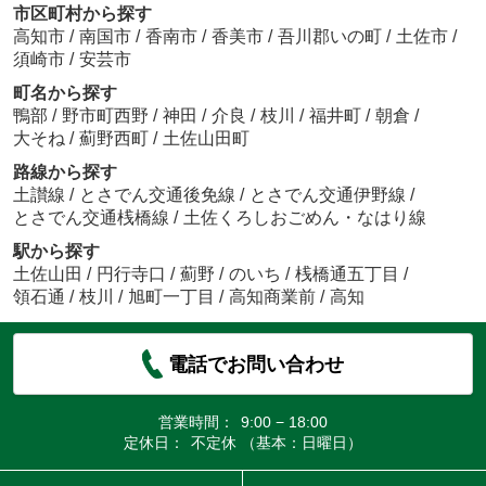
市区町村から探す
高知市
/
南国市
/
香南市
/
香美市
/
吾川郡いの町
/
土佐市
/
須崎市
/
安芸市
町名から探す
鴨部
/
野市町西野
/
神田
/
介良
/
枝川
/
福井町
/
朝倉
/
大そね
/
薊野西町
/
土佐山田町
路線から探す
土讃線
/
とさでん交通後免線
/
とさでん交通伊野線
/
とさでん交通桟橋線
/
土佐くろしおごめん・なはり線
駅から探す
土佐山田
/
円行寺口
/
薊野
/
のいち
/
桟橋通五丁目
/
領石通
/
枝川
/
旭町一丁目
/
高知商業前
/
高知
電話でお問い合わせ
営業時間：
9:00 − 18:00
定休日：
不定休 （基本：日曜日）