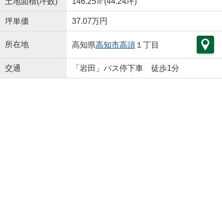
土地面積(坪数)
146.25㎡(44.24坪)
坪単価
37.07万円
所在地
高知県
高知市
高須
１丁目
交通
「岩田」バス停下車 徒歩1分