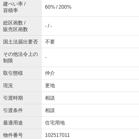
建ぺい率 /
60% / 200%
容積率
総区画数 /
- / -
販売区画数
国土法届出要否
不要
その他法令上の
-
制限
取引態様
仲介
現況
更地
引渡時期
相談
引渡条件
相談
最適用途
住宅用地
物件番号
102517011