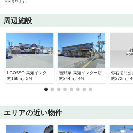
返却されます。
周辺施設
LGOSSO 高知インター店
吉野家 高知インター店
弥右衛門公
約168m／3分
約244m／4分
約272m／
エリアの近い物件