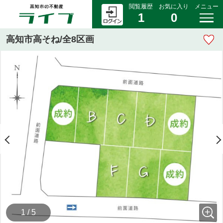
閲覧履歴
お気に入り
メニュー
1
0
高知市高そね/全8区画
1 / 5