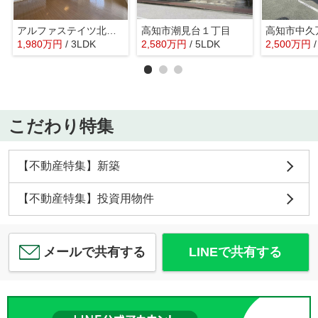
アルファステイツ北本町Ⅲ
高知市潮見台１丁目
高知市中久
1,980
万
円
/ 3LDK
2,580
万
円
/ 5LDK
2,500
万
円
こだわり特集
【不動産特集】新築
【不動産特集】投資用物件
メールで共有する
LINEで共有する