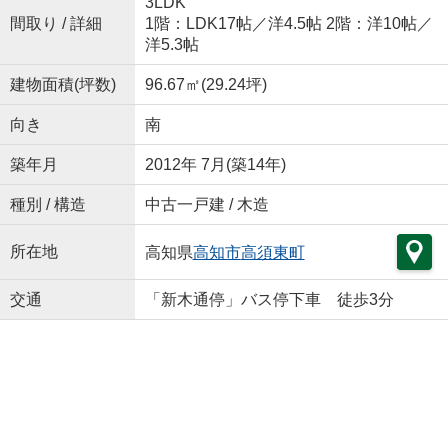
3LDK
間取り / 詳細
1階：LDK17帖／洋4.5帖 2階：洋10帖／
洋5.3帖
建物面積(坪数)
96.67㎡(29.24坪)
向き
南
築年月
2012年 7月(築14年)
種別 / 構造
中古一戸建 / 木造
所在地
高知県
高知市
高須東町
交通
「新木通停」バス停下車 徒歩3分