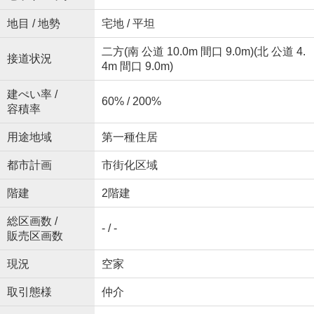
地目 / 地勢
宅地 / 平坦
二方(南 公道 10.0m 間口 9.0m)(北 公道 4.
接道状況
4m 間口 9.0m)
建ぺい率 /
60% / 200%
容積率
用途地域
第一種住居
都市計画
市街化区域
階建
2階建
総区画数 /
- / -
販売区画数
現況
空家
取引態様
仲介