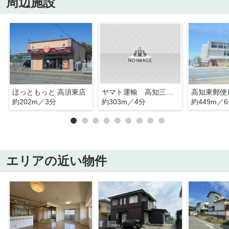
周辺施設
ほっともっと 高須東店
ヤマト運輸 高知三里センター
高知東郵便
約202m／3分
約303m／4分
約449m／
エリアの近い物件