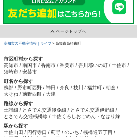
ページトップへ
高知市の不動産情報｜ライブ
>
高知市高須東町
市区町村から探す
高知市
/
南国市
/
香南市
/
香美市
/
吾川郡いの町
/
土佐市
/
須崎市
/
安芸市
町名から探す
鴨部
/
野市町西野
/
神田
/
介良
/
枝川
/
福井町
/
朝倉
/
大そね
/
薊野西町
/
大津
路線から探す
土讃線
/
とさでん交通後免線
/
とさでん交通伊野線
/
とさでん交通桟橋線
/
土佐くろしおごめん・なはり線
駅から探す
土佐山田
/
円行寺口
/
薊野
/
のいち
/
桟橋通五丁目
/