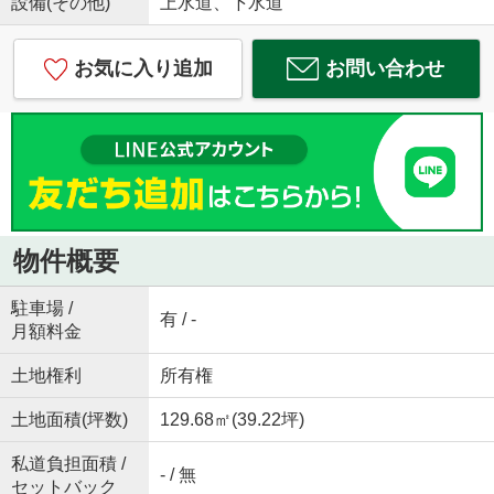
設備(その他)
上水道、下水道
お気に入り追加
お問い合わせ
物件概要
駐車場 /
有 / -
月額料金
土地権利
所有権
土地面積(坪数)
129.68㎡(39.22坪)
私道負担面積 /
- / 無
セットバック