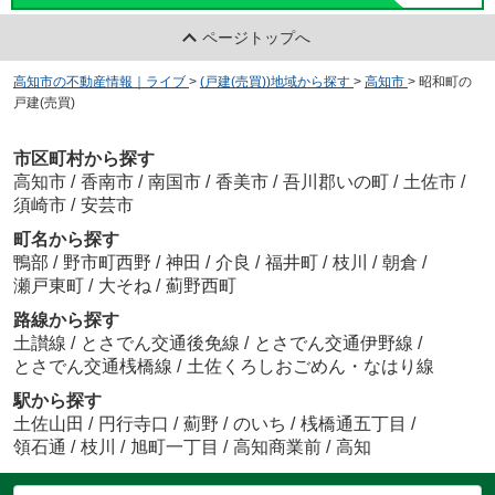
ページトップへ
高知市の不動産情報｜ライブ
>
(戸建(売買))地域から探す
>
高知市
>
昭和町の
戸建(売買)
市区町村から探す
高知市
/
香南市
/
南国市
/
香美市
/
吾川郡いの町
/
土佐市
/
須崎市
/
安芸市
町名から探す
鴨部
/
野市町西野
/
神田
/
介良
/
福井町
/
枝川
/
朝倉
/
瀬戸東町
/
大そね
/
薊野西町
路線から探す
土讃線
/
とさでん交通後免線
/
とさでん交通伊野線
/
とさでん交通桟橋線
/
土佐くろしおごめん・なはり線
駅から探す
土佐山田
/
円行寺口
/
薊野
/
のいち
/
桟橋通五丁目
/
領石通
/
枝川
/
旭町一丁目
/
高知商業前
/
高知