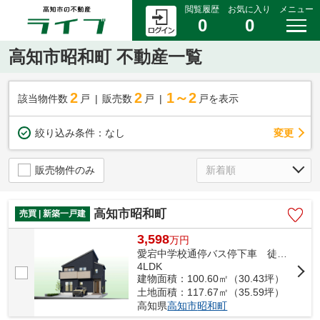
閲覧履歴
お気に入り
メニュー
0
0
高知市昭和町 不動産一覧
2
2
1～2
該当物件数
戸
販売数
戸
戸を表示
変更
絞り込み条件：
なし
販売物件のみ
高知市昭和町
売買 | 新築一戸建
3,598
万
円
愛宕中学校通停バス停下車 徒歩3分
4LDK
建物面積：100.60㎡（30.43坪）
土地面積：117.67㎡（35.59坪）
高知県
高知市
昭和町