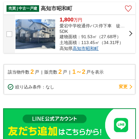
高知市昭和町
売買 | 中古一戸建
1,800
万
円
愛宕中学校通停バス停下車 徒歩3分
5DK
建物面積：91.53㎡（27.68坪）
土地面積：113.45㎡（34.31坪）
高知県
高知市
昭和町
2
2
1～2
該当物件数
戸
販売数
戸
戸を表示
変更
絞り込み条件：
なし