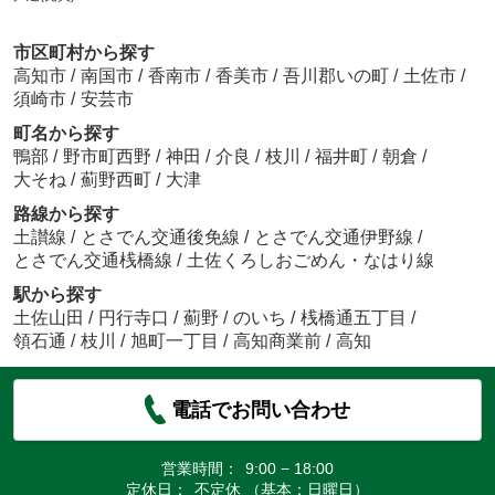
市区町村から探す
高知市
/
南国市
/
香南市
/
香美市
/
吾川郡いの町
/
土佐市
/
須崎市
/
安芸市
町名から探す
鴨部
/
野市町西野
/
神田
/
介良
/
枝川
/
福井町
/
朝倉
/
大そね
/
薊野西町
/
大津
路線から探す
土讃線
/
とさでん交通後免線
/
とさでん交通伊野線
/
とさでん交通桟橋線
/
土佐くろしおごめん・なはり線
駅から探す
土佐山田
/
円行寺口
/
薊野
/
のいち
/
桟橋通五丁目
/
領石通
/
枝川
/
旭町一丁目
/
高知商業前
/
高知
電話でお問い合わせ
営業時間：
9:00 − 18:00
定休日：
不定休 （基本：日曜日）