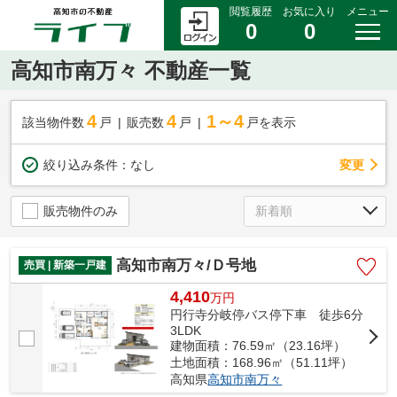
閲覧履歴
お気に入り
メニュー
0
0
高知市南万々 不動産一覧
4
4
1～4
該当物件数
戸
販売数
戸
戸を表示
変更
絞り込み条件：
なし
販売物件のみ
高知市南万々/Ｄ号地
売買 | 新築一戸建
4,410
万
円
円行寺分岐停バス停下車 徒歩6分
3LDK
建物面積：76.59㎡（23.16坪）
土地面積：168.96㎡（51.11坪）
高知県
高知市
南万々