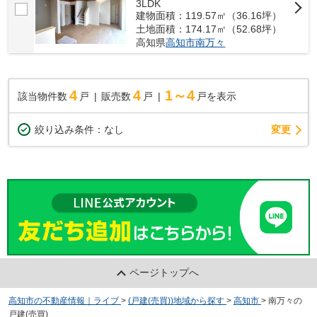
3LDK
建物面積：119.57㎡（36.16坪）
土地面積：174.17㎡（52.68坪）
高知県
高知市
南万々
4
4
1～4
該当物件数
戸
販売数
戸
戸を表示
変更
絞り込み条件：
なし
ページトップへ
高知市の不動産情報｜ライブ
>
(戸建(売買))地域から探す
>
高知市
>
南万々の
戸建(売買)