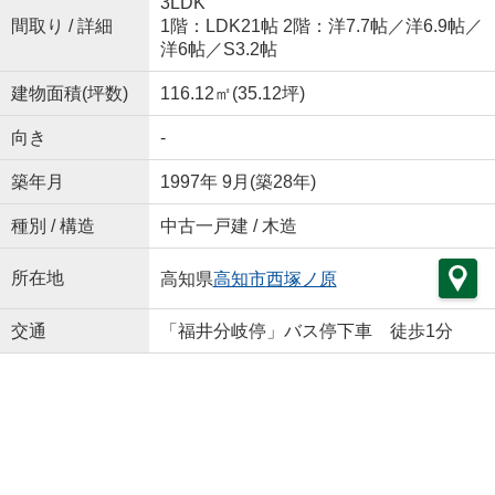
3LDK
間取り / 詳細
1階：LDK21帖 2階：洋7.7帖／洋6.9帖／
洋6帖／S3.2帖
建物面積(坪数)
116.12㎡(35.12坪)
向き
-
築年月
1997年 9月(築28年)
種別 / 構造
中古一戸建 / 木造
所在地
高知県
高知市
西塚ノ原
交通
「福井分岐停」バス停下車 徒歩1分