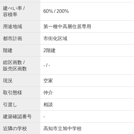
建ぺい率 /
60% / 200%
容積率
用途地域
第一種中高層住居専用
都市計画
市街化区域
階建
2階建
総区画数 /
- / -
販売区画数
現況
空家
取引態様
仲介
引渡し
相談
建築確認番号
-
近隣の学校
高知市立旭中学校