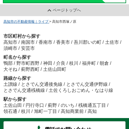
ページトップへ
高知市の不動産情報｜ライブ
>
高知市西塚ノ原
市区町村から探す
高知市
/
南国市
/
香南市
/
香美市
/
吾川郡いの町
/
土佐市
/
須崎市
/
安芸市
町名から探す
鴨部
/
野市町西野
/
神田
/
介良
/
枝川
/
福井町
/
朝倉
/
大そね
/
薊野西町
/
土佐山田町
路線から探す
土讃線
/
とさでん交通後免線
/
とさでん交通伊野線
/
とさでん交通桟橋線
/
土佐くろしおごめん・なはり線
駅から探す
土佐山田
/
円行寺口
/
薊野
/
のいち
/
桟橋通五丁目
/
領石通
/
枝川
/
旭町一丁目
/
高知商業前
/
高知