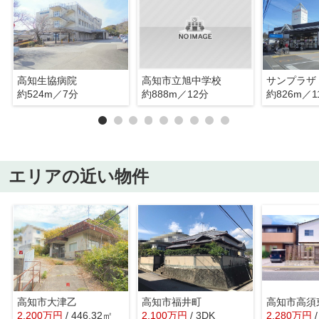
高知生協病院
高知市立旭中学校
サンプラザ
約524m／7分
約888m／12分
約826m／1
エリアの近い物件
高知市大津乙
高知市福井町
高知市高須
2,200
万
円
/ 446.32㎡
2,100
万
円
/ 3DK
2,280
万
円