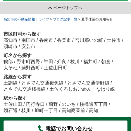
ページトップへ
高知市の不動産情報｜ライブ
>
ブログ記事一覧
>
夏季休業のお知らせ
市区町村から探す
高知市
/
南国市
/
香南市
/
香美市
/
吾川郡いの町
/
土佐市
/
須崎市
/
安芸市
町名から探す
鴨部
/
野市町西野
/
神田
/
介良
/
枝川
/
福井町
/
朝倉
/
大そね
/
薊野西町
/
土佐山田町
路線から探す
土讃線
/
とさでん交通後免線
/
とさでん交通伊野線
/
とさでん交通桟橋線
/
土佐くろしおごめん・なはり線
駅から探す
土佐山田
/
円行寺口
/
薊野
/
のいち
/
桟橋通五丁目
/
領石通
/
枝川
/
旭町一丁目
/
高知商業前
/
高知
電話でお問い合わせ