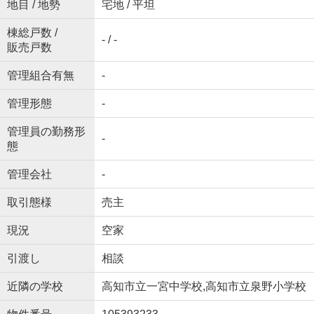
地目 / 地勢
宅地 / 平坦
棟総戸数 /
- / -
販売戸数
管理組合有無
-
管理形態
-
管理員の勤務形
-
態
管理会社
-
取引態様
売主
現況
空家
引渡し
相談
近隣の学校
高知市立一宮中学校,高知市立泉野小学校