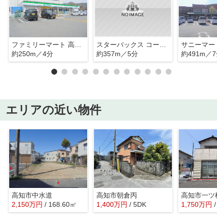
ファミリーマート 高知インター店
スターバックス コーヒー 高知あぞの店
サニーマー
約250m／4分
約357m／5分
約491m／
エリアの近い物件
高知市中水道
高知市朝倉丙
高知市一ツ
2,150
万
円
/ 168.60㎡
1,400
万
円
/ 5DK
1,750
万
円