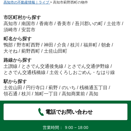
高知市の不動産情報｜ライブ
>
高知市薊野西町の物件
市区町村から探す
高知市
/
南国市
/
香南市
/
香美市
/
吾川郡いの町
/
土佐市
/
須崎市
/
安芸市
町名から探す
鴨部
/
野市町西野
/
神田
/
介良
/
枝川
/
福井町
/
朝倉
/
大そね
/
薊野西町
/
土佐山田町
路線から探す
土讃線
/
とさでん交通後免線
/
とさでん交通伊野線
/
とさでん交通桟橋線
/
土佐くろしおごめん・なはり線
駅から探す
土佐山田
/
円行寺口
/
薊野
/
のいち
/
桟橋通五丁目
/
領石通
/
枝川
/
旭町一丁目
/
高知商業前
/
高知
電話でお問い合わせ
営業時間：
9:00 − 18:00