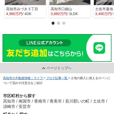
高知市みづき３丁目
高知市口細山
土佐市蓮池
4,980万円
/ 4DK
3,880万円
/ 3LDK
3,480万円
/
ページトップへ
高知市の不動産情報｜ライブ
>
ブログ記事一覧
>
土地の購入に使えるローンに
ついて流れや注意点をご紹介
市区町村から探す
高知市
/
南国市
/
香南市
/
香美市
/
吾川郡いの町
/
土佐市
/
須崎市
/
安芸市