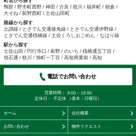
町名から探す
鴨部
/
野市町西野
/
神田
/
介良
/
枝川
/
福井町
/
朝倉
/
大そね
/
薊野西町
/
土佐山田町
路線から探す
土讃線
/
とさでん交通後免線
/
とさでん交通伊野線
/
とさでん交通桟橋線
/
土佐くろしおごめん・なはり線
駅から探す
土佐山田
/
円行寺口
/
薊野
/
のいち
/
桟橋通五丁目
/
領石通
/
枝川
/
旭町一丁目
/
高知商業前
/
高知
電話でお問い合わせ
営業時間：
9:00 − 18:00
定休日：
不定休 （基本：日曜日）
ホーム
会社概要
お問い合わせ
物件リクエスト