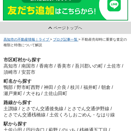
ページトップへ
高知市の不動産情報｜ライブ
>
ブログ記事一覧
>
不動産売却時に重要な査定の
種類と特徴について解説
市区町村から探す
高知市
/
南国市
/
香南市
/
香美市
/
吾川郡いの町
/
土佐市
/
須崎市
/
安芸市
町名から探す
鴨部
/
野市町西野
/
神田
/
介良
/
枝川
/
福井町
/
朝倉
/
瀬戸東町
/
大そね
/
土佐山田町
路線から探す
土讃線
/
とさでん交通後免線
/
とさでん交通伊野線
/
とさでん交通桟橋線
/
土佐くろしおごめん・なはり線
駅から探す
土佐山田
/
円行寺口
/
薊野
/
のいち
/
桟橋通五丁目
/