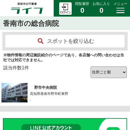
閲覧履歴
お気に入り
メニュー
0
0
香南市の総合病院
スポットを絞り込む
※物件情報の周辺施設紹介のページであり、各店舗への問い合わせは当
社では対応できません。
該当件数
1
件
野市中央病院
高知県香南市野市町東野
-