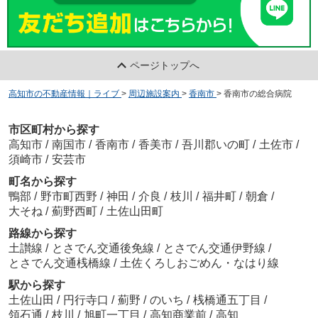
ページトップへ
高知市の不動産情報｜ライブ
>
周辺施設案内
>
香南市
>
香南市の総合病院
市区町村から探す
高知市
/
南国市
/
香南市
/
香美市
/
吾川郡いの町
/
土佐市
/
須崎市
/
安芸市
町名から探す
鴨部
/
野市町西野
/
神田
/
介良
/
枝川
/
福井町
/
朝倉
/
大そね
/
薊野西町
/
土佐山田町
路線から探す
土讃線
/
とさでん交通後免線
/
とさでん交通伊野線
/
とさでん交通桟橋線
/
土佐くろしおごめん・なはり線
駅から探す
土佐山田
/
円行寺口
/
薊野
/
のいち
/
桟橋通五丁目
/
領石通
/
枝川
/
旭町一丁目
/
高知商業前
/
高知