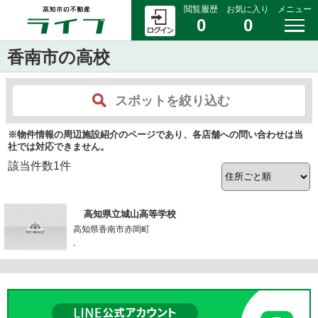
閲覧履歴
お気に入り
メニュー
0
0
香南市の高校
スポットを絞り込む
※物件情報の周辺施設紹介のページであり、各店舗への問い合わせは当
社では対応できません。
該当件数
1
件
高知県立城山高等学校
高知県香南市赤岡町
-