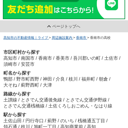
ページトップへ
高知市の不動産情報｜ライブ
>
周辺施設案内
>
香南市
>
香南市の高校
市区町村から探す
高知市
/
南国市
/
香南市
/
香美市
/
吾川郡いの町
/
土佐市
/
須崎市
/
安芸市
町名から探す
鴨部
/
野市町西野
/
神田
/
介良
/
枝川
/
福井町
/
朝倉
/
大そね
/
薊野西町
/
大津
路線から探す
土讃線
/
とさでん交通後免線
/
とさでん交通伊野線
/
とさでん交通桟橋線
/
土佐くろしおごめん・なはり線
駅から探す
土佐山田
/
円行寺口
/
薊野
/
のいち
/
桟橋通五丁目
/
領石通
/
枝川
/
旭町一丁目
/
高知商業前
/
高知