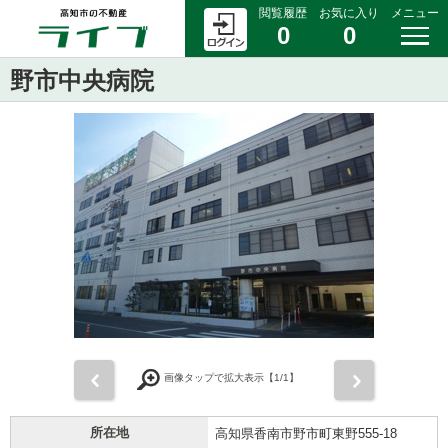
閲覧履歴
お気に入り
メニュー
0
0
野市中央病院
前
次
画像タップで拡大表示【
1
/1】
所在地
高知県香南市野市町東野555-18