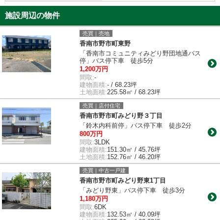
施設周辺の物件
売買｜売地
香南市野市町東野
「香南市コミュニティみどり野団地通バス
停」バス停下車 徒歩5分
1,200万円
間取:
-
建物面積:
- / 68.23坪
土地面積:
225.58㎡ / 68.23坪
売買｜店付住宅
香南市野市町みどり野３丁目
「鈴木内科前停」バス停下車 徒歩2分
800万円
間取:
3LDK
建物面積:
151.30㎡ / 45.76坪
土地面積:
152.76㎡ / 46.20坪
売買｜中古一戸建
香南市野市町みどり野東1丁目
「みどり野東」バス停下車 徒歩3分
1,180万円
間取:
6DK
建物面積:
132.53㎡ / 40.09坪