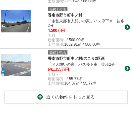
土地面積:
225.06㎡ / 68.08坪
売買｜売地
香南市野市町中ノ村
「市営東部老人憩いの家」バス停下車 徒歩
2分
4,500万円
間取:
-
建物面積:
- / 500.00坪
土地面積:
1652.91㎡ / 500.00坪
売買｜売地
香南市野市町中ノ村/のこり2区画
「老人憩いの家」バス停下車 徒歩2分
641.355万円
間取:
-
建物面積:
- / 55.77坪
土地面積:
184.37㎡ / 55.77坪
近くの物件をもっと見る