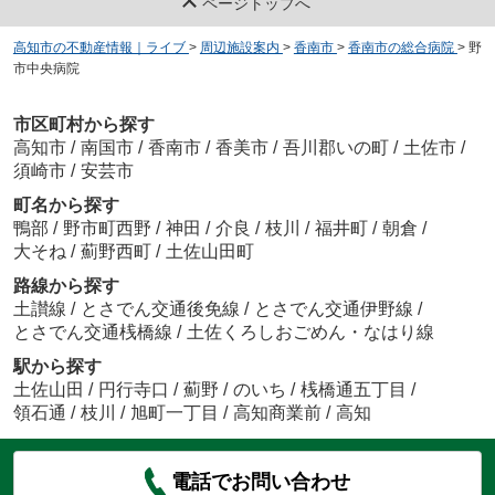
ページトップへ
高知市の不動産情報｜ライブ
>
周辺施設案内
>
香南市
>
香南市の総合病院
>
野
市中央病院
市区町村から探す
高知市
/
南国市
/
香南市
/
香美市
/
吾川郡いの町
/
土佐市
/
須崎市
/
安芸市
町名から探す
鴨部
/
野市町西野
/
神田
/
介良
/
枝川
/
福井町
/
朝倉
/
大そね
/
薊野西町
/
土佐山田町
路線から探す
土讃線
/
とさでん交通後免線
/
とさでん交通伊野線
/
とさでん交通桟橋線
/
土佐くろしおごめん・なはり線
駅から探す
土佐山田
/
円行寺口
/
薊野
/
のいち
/
桟橋通五丁目
/
領石通
/
枝川
/
旭町一丁目
/
高知商業前
/
高知
電話でお問い合わせ