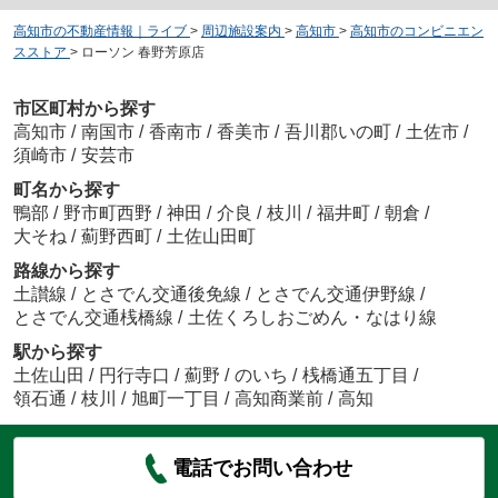
高知市の不動産情報｜ライブ
>
周辺施設案内
>
高知市
>
高知市のコンビニエン
スストア
>
ローソン 春野芳原店
市区町村から探す
高知市
/
南国市
/
香南市
/
香美市
/
吾川郡いの町
/
土佐市
/
須崎市
/
安芸市
町名から探す
鴨部
/
野市町西野
/
神田
/
介良
/
枝川
/
福井町
/
朝倉
/
大そね
/
薊野西町
/
土佐山田町
路線から探す
土讃線
/
とさでん交通後免線
/
とさでん交通伊野線
/
とさでん交通桟橋線
/
土佐くろしおごめん・なはり線
駅から探す
土佐山田
/
円行寺口
/
薊野
/
のいち
/
桟橋通五丁目
/
領石通
/
枝川
/
旭町一丁目
/
高知商業前
/
高知
電話でお問い合わせ