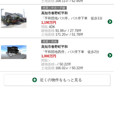
土地面積:
208.11㎡ / 62.95坪
売買｜中古一戸建
高知市春野町平和
「平和団地バス停」バス停下車 徒歩1分
1,190万円
間取:
4DK
建物面積:
91.88㎡ / 27.79坪
土地面積:
171.20㎡ / 51.78坪
売買｜売地
高知市春野町平和
「平和団地西停」バス停下車 徒歩2分
1,000万円
間取:
-
建物面積:
- / 50.22坪
土地面積:
166.02㎡ / 50.22坪
近くの物件をもっと見る