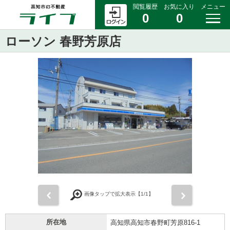
閲覧履歴
お気に入り
メニュー
0
0
ローソン 春野芳原店
前
次
画像タップで拡大表示【
1
/1】
所在地
高知県高知市春野町芳原816-1