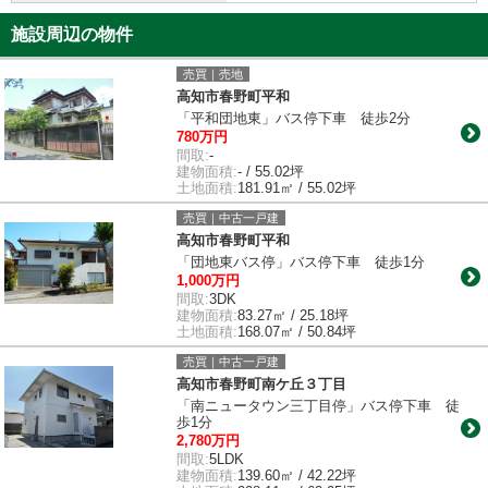
施設周辺の物件
売買｜売地
高知市春野町平和
「平和団地東」バス停下車 徒歩2分
780万円
間取:
-
建物面積:
- / 55.02坪
土地面積:
181.91㎡ / 55.02坪
売買｜中古一戸建
高知市春野町平和
「団地東バス停」バス停下車 徒歩1分
1,000万円
間取:
3DK
建物面積:
83.27㎡ / 25.18坪
土地面積:
168.07㎡ / 50.84坪
売買｜中古一戸建
高知市春野町南ケ丘３丁目
「南ニュータウン三丁目停」バス停下車 徒
歩1分
2,780万円
間取:
5LDK
建物面積:
139.60㎡ / 42.22坪