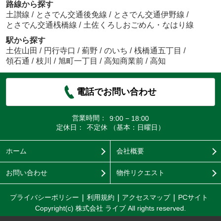
路線から探す
土讃線
/
とさでん交通後免線
/
とさでん交通伊野線
/
とさでん交通桟橋線
/
土佐くろしおごめん・なはり線
駅から探す
土佐山田
/
円行寺口
/
薊野
/
のいち
/
桟橋通五丁目
/
領石通
/
枝川
/
旭町一丁目
/
高知商業前
/
高知
電話でお問い合わせ
営業時間：
9:00 − 18:00
定休日：
不定休 （基本：日曜日）
ホーム
会社概要
お問い合わせ
物件リクエスト
プライバシーポリシー
利用規約
アクセスマップ
PCサイト
Copyright(c) 株式会社 ライブ All rights reserved.