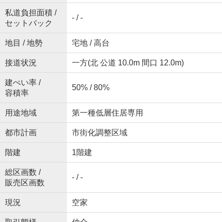
私道負担面積 /
- / -
セットバック
地目 / 地勢
宅地 / 高台
接道状況
一方(北 公道 10.0m 間口 12.0m)
建ぺい率 /
50% / 80%
容積率
用途地域
第一種低層住居専用
都市計画
市街化調整区域
階建
1階建
総区画数 /
- / -
販売区画数
現況
空家