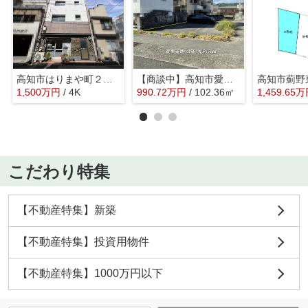
高知市はりまや町２丁目
【商談中】高知市愛宕山南町
高知市薊野
1,500
万
円
/ 4K
990.72
万
円
/ 102.36㎡
1,459.65
万
こだわり特集
【不動産特集】新築
【不動産特集】投資用物件
【不動産特集】1000万円以下