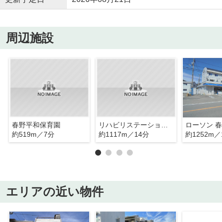
周辺施設
春野平和保育園
リハビリステーション病院すこやかな杜
ローソン 
約519m／7分
約1117m／14分
約1252m／
エリアの近い物件