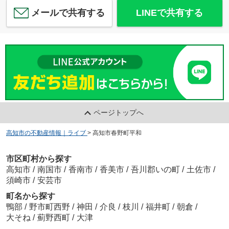
メールで共有する
LINEで共有する
ページトップへ
高知市の不動産情報｜ライブ
>
高知市春野町平和
市区町村から探す
高知市
/
南国市
/
香南市
/
香美市
/
吾川郡いの町
/
土佐市
/
須崎市
/
安芸市
町名から探す
鴨部
/
野市町西野
/
神田
/
介良
/
枝川
/
福井町
/
朝倉
/
大そね
/
薊野西町
/
大津