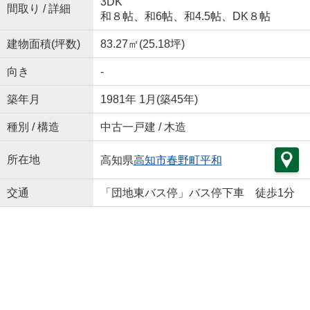
3DK
間取り / 詳細
和８帖、和6帖、和4.5帖、DK８帖
建物面積(坪数)
83.27㎡(25.18坪)
向き
-
築年月
1981年 1月(築45年)
種別 / 構造
中古一戸建 / 木造
所在地
高知県
高知市
春野町平和
交通
「団地東バス停」バス停下車 徒歩1分