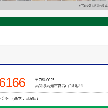
※写真や図と実際の現状
-6166
〒780-0025
高知県高知市愛宕山7番地26
定休日:不定休 （基本：日曜日）