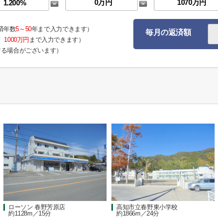
済年数
5～50
年まで入力できます）
毎月の返済額
。
1000万円
まで入力できます）
する場合がございます）
ローソン 春野芳原店
高知市立春野東小学校
約1128m／15分
約1866m／24分