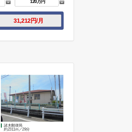
諸木郵便局
約2311m／29分