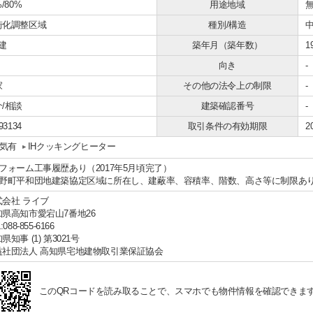
%/80%
用途地域
街化調整区域
種別/構造
建
築年月（築年数）
1
向き
-
家
その他の法令上の制限
-
/相談
建築確認番号
-
93134
取引条件の有効期限
2
気有
IHクッキングヒーター
リフォーム工事履歴あり（2017年5月頃完了）
春野町平和団地建築協定区域に所在し、建蔽率、容積率、階数、高さ等に制限あ
式会社 ライブ
知県高知市愛宕山7番地26
:088-855-6166
県知事 (1) 第3021号
益社団法人 高知県宅地建物取引業保証協会
このQRコードを読み取ることで、スマホでも物件情報を確認できま