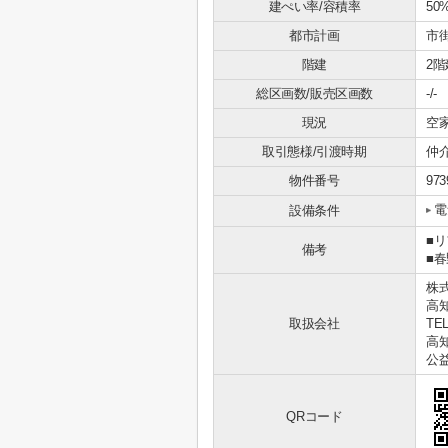
建ぺい率/容積率
50
都市計画
市
階建
2階
総区画数/販売区画数
-/-
現況
空
取引態様/引渡時期
仲介
物件番号
973
電
設備条件
■
備考
■
株
高
取扱会社
TEL
高知
公
QRコード