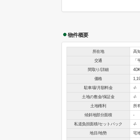
物件概要
所在地
高
交通
「
間取り/詳細
4DK
価格
1,
駐車場/月額料金
-/-
土地の敷金/保証金
-/-
土地権利
所
傾斜地部分面積
-
私道負担面積/セットバック
-/-
地目/地勢
宅地