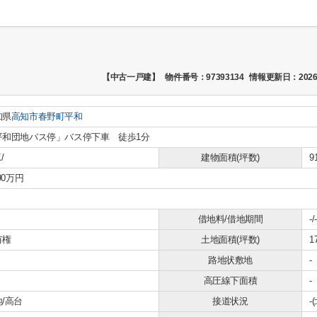
【中古一戸建】
物件番号：97393134
情報更新日：2026
知県
高知市
春野町平和
平和団地バス停」バス停下車 徒歩1分
/
建物面積(坪数)
9
190万円
借地料/借地期間
-/-
有権
土地面積(坪数)
1
路地状敷地
-
高圧線下面積
-
/高台
接道状況
-