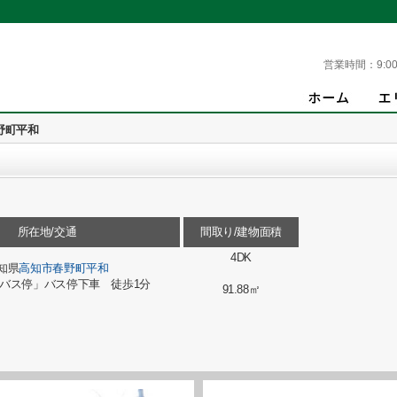
営業時間：
9:00
野町平和
所在地/交通
間取り/建物面積
4DK
知県
高知市
春野町平和
バス停」バス停下車 徒歩1分
91.88㎡