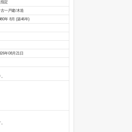
無指定
中古一戸建/木造
980年 8月 (築46年)
026年08月21日
り。
す。