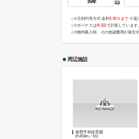
（※元利均等方式 金利
5.00％まで
※返
（※ボーナスは
年2回
で計算しています
（※物件購入時、その他諸費用が発生
周辺施設
春野平和保育園
約459m／6分