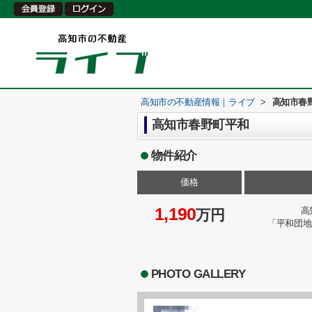
高知市の不動産情報｜ライブ
>
高知市春
高知市春野町平和
物件紹介
価格
1,190
高
万円
「平和団地
PHOTO GALLERY