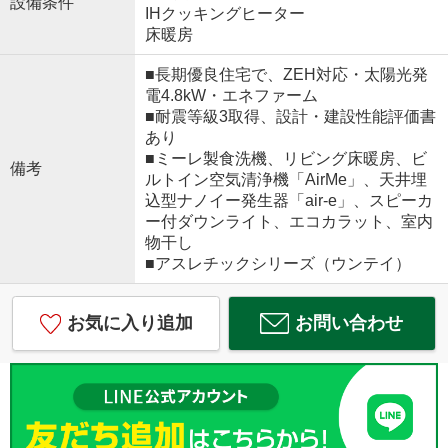
設備条件
IHクッキングヒーター
床暖房
■長期優良住宅で、ZEH対応・太陽光発
電4.8kW・エネファーム
■耐震等級3取得、設計・建設性能評価書
あり
■ミーレ製食洗機、リビング床暖房、ビ
備考
ルトイン空気清浄機「AirMe」、天井埋
込型ナノイー発生器「air-e」、スピーカ
ー付ダウンライト、エコカラット、室内
物干し
■アスレチックシリーズ（ウンテイ）
お気に入り追加
お問い合わせ