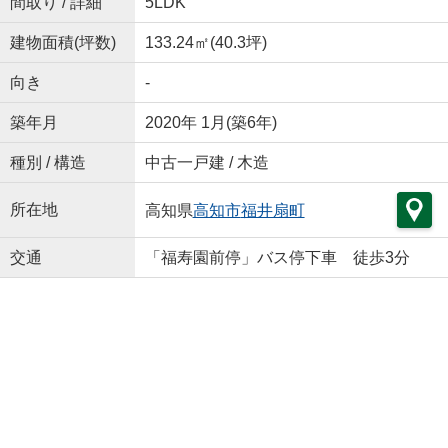
間取り / 詳細
5LDK
建物面積(坪数)
133.24㎡(40.3坪)
向き
-
築年月
2020年 1月(築6年)
種別 / 構造
中古一戸建 / 木造
所在地
高知県
高知市
福井扇町
交通
「福寿園前停」バス停下車 徒歩3分