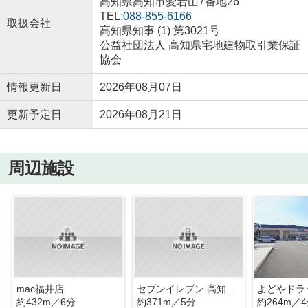
高知県高知市愛宕山7番地26
TEL:
088-855-6166
取扱会社
高知県知事 (1) 第3021号
公益社団法人 高知県宅地建物取引業保証
協会
情報更新日
2026年08月07日
更新予定日
2026年08月21日
周辺施設
mac福井店
セブンイレブン 高知福井町店
よどやドラ
約432m／6分
約371m／5分
約264m／