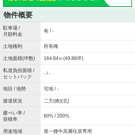
物件概要
駐車場 /
有 / -
月額料金
土地権利
所有権
土地面積(坪数)
164.84㎡(49.86坪)
私道負担面積 /
- / -
セットバック
地目 / 地勢
宅地 / -
接道状況
二方(南)(北)
建ぺい率 /
60% / 200%
容積率
用途地域
第一種中高層住居専用