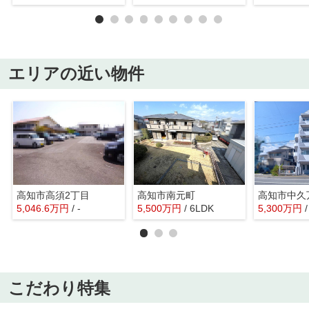
エリアの近い物件
高知市高須2丁目
高知市南元町
高知市中久
5,046.6
万
円
/ -
5,500
万
円
/ 6LDK
5,300
万
円
/
こだわり特集