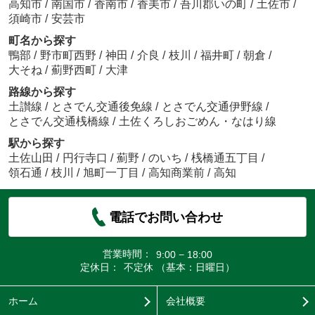
高知市
/
南国市
/
香南市
/
香美市
/
吾川郡いの町
/
土佐市
/
須崎市
/
安芸市
町名から探す
鴨部
/
野市町西野
/
神田
/
介良
/
枝川
/
福井町
/
朝倉
/
大そね
/
薊野西町
/
大津
路線から探す
土讃線
/
とさでん交通後免線
/
とさでん交通伊野線
/
とさでん交通桟橋線
/
土佐くろしおごめん・なはり線
駅から探す
土佐山田
/
円行寺口
/
薊野
/
のいち
/
桟橋通五丁目
/
領石通
/
枝川
/
旭町一丁目
/
高知商業前
/
高知
電話でお問い合わせ
営業時間：
9:00 − 18:00
定休日：
不定休 （基本：日曜日）
ホーム
会社概要