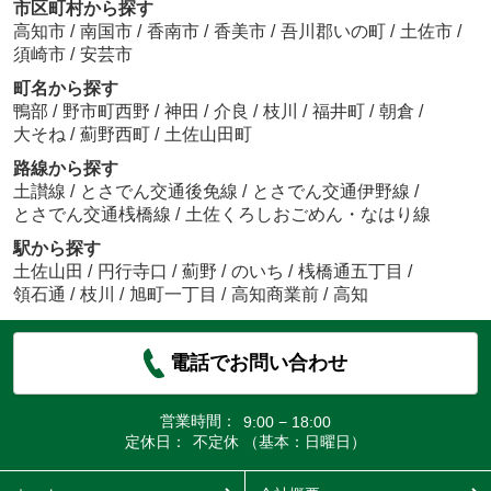
市区町村から探す
高知市
/
南国市
/
香南市
/
香美市
/
吾川郡いの町
/
土佐市
/
須崎市
/
安芸市
町名から探す
鴨部
/
野市町西野
/
神田
/
介良
/
枝川
/
福井町
/
朝倉
/
大そね
/
薊野西町
/
土佐山田町
路線から探す
土讃線
/
とさでん交通後免線
/
とさでん交通伊野線
/
とさでん交通桟橋線
/
土佐くろしおごめん・なはり線
駅から探す
土佐山田
/
円行寺口
/
薊野
/
のいち
/
桟橋通五丁目
/
領石通
/
枝川
/
旭町一丁目
/
高知商業前
/
高知
電話でお問い合わせ
営業時間：
9:00 − 18:00
定休日：
不定休 （基本：日曜日）