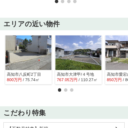
エリアの近い物件
高知市八反町2丁目
高知市大津甲/４号地
高知市愛宕
800
万
円
/ 75.74㎡
767.05
万
円
/ 110.27㎡
850
万
円
/ 
こだわり特集