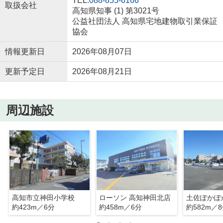
TEL:
088-855-6166
取扱会社
高知県知事 (1) 第3021号
公益社団法人 高知県宅地建物取引業保証
協会
情報更新日
2026年08月07日
更新予定日
2026年08月21日
周辺施設
高知市立神田小学校
ローソン 高知神田北店
土佐ぽかぽ
約423m／6分
約458m／6分
約582m／