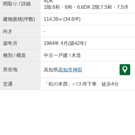
4DK
間取り / 詳細
1階:6和・6和・6.6DK 2階:7.5和・7.5洋
建物面積(坪数)
114.39㎡(34.6坪)
向き
-
築年月
1984年 4月(築42年)
種別 / 構造
中古一戸建 / 木造
所在地
高知県
高知市
神田
交通
「松の本西」バス停下車 徒歩4分