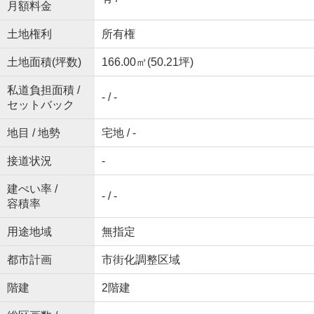
月額料金
土地権利
所有権
土地面積(坪数)
166.00㎡(50.21坪)
私道負担面積 /
- / -
セットバック
地目 / 地勢
宅地 / -
接道状況
-
建ぺい率 /
- / -
容積率
用途地域
無指定
都市計画
市街化調整区域
階建
2階建