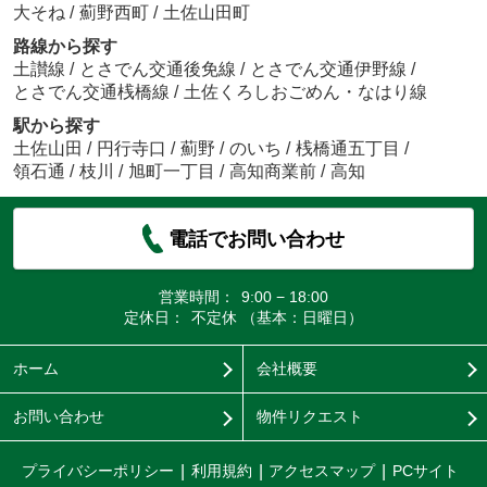
大そね
/
薊野西町
/
土佐山田町
路線から探す
土讃線
/
とさでん交通後免線
/
とさでん交通伊野線
/
とさでん交通桟橋線
/
土佐くろしおごめん・なはり線
駅から探す
土佐山田
/
円行寺口
/
薊野
/
のいち
/
桟橋通五丁目
/
領石通
/
枝川
/
旭町一丁目
/
高知商業前
/
高知
電話でお問い合わせ
営業時間：
9:00 − 18:00
定休日：
不定休 （基本：日曜日）
ホーム
会社概要
お問い合わせ
物件リクエスト
プライバシーポリシー
利用規約
アクセスマップ
PCサイト