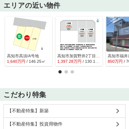
エリアの近い物件
高知市高須/A号地
高知市加賀野井2丁目/3区画
高知市福井
1,640
万
円
/ 146.25㎡
1,397.28
万
円
/ 130.12㎡
850
万
円
/ 
こだわり特集
【不動産特集】新築
【不動産特集】投資用物件