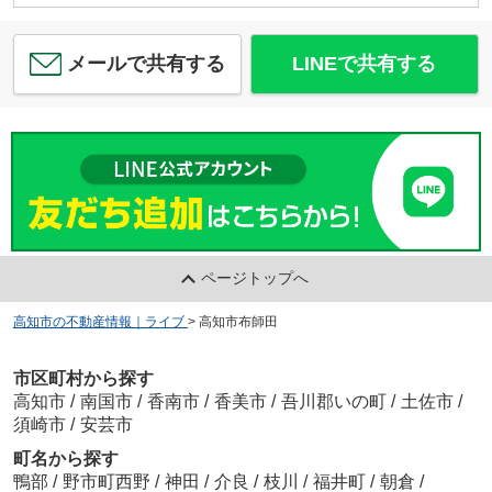
メールで共有する
LINEで共有する
ページトップへ
高知市の不動産情報｜ライブ
>
高知市布師田
市区町村から探す
高知市
/
南国市
/
香南市
/
香美市
/
吾川郡いの町
/
土佐市
/
須崎市
/
安芸市
町名から探す
鴨部
/
野市町西野
/
神田
/
介良
/
枝川
/
福井町
/
朝倉
/