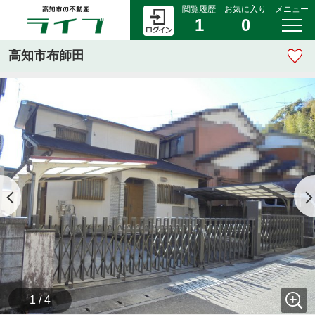
閲覧履歴
お気に入り
メニュー
1
0
高知市布師田
1 / 4