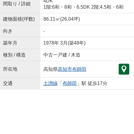
4DK
間取り / 詳細
1階:6和・8和・6.5DK 2階:4.5和・6和
建物面積(坪数)
86.11㎡(26.04坪)
向き
-
築年月
1978年 3月(築48年)
種別 / 構造
中古一戸建 / 木造
所在地
高知県
高知市
布師田
交通
土讃線
「
布師田
」駅 徒歩17分