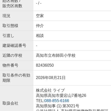
総区画数 /
- / -
販売区画数
現況
空家
取引態様
仲介
引渡し
相談
建築確認番号
-
近隣の学校
高知市立布師田小学校
物件番号
82436050
取引条件の有効
2026年08月21日
期限
株式会社 ライブ
高知県高知市愛宕山7番地26
TEL:
088-855-6166
取扱会社
高知県知事 (1) 第3021号