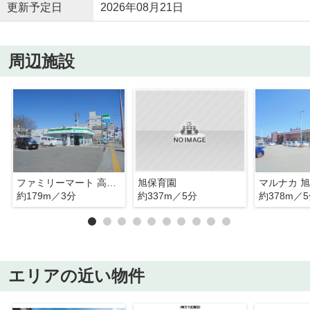
更新予定日
2026年08月21日
周辺施設
ファミリーマート 高知旭町店
旭保育園
マルナカ 
約179m／3分
約337m／5分
約378m／
エリアの近い物件