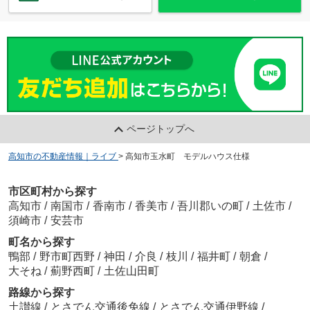
ページトップへ
高知市の不動産情報｜ライブ
>
高知市玉水町 モデルハウス仕様
市区町村から探す
高知市
/
南国市
/
香南市
/
香美市
/
吾川郡いの町
/
土佐市
/
須崎市
/
安芸市
町名から探す
鴨部
/
野市町西野
/
神田
/
介良
/
枝川
/
福井町
/
朝倉
/
大そね
/
薊野西町
/
土佐山田町
路線から探す
土讃線
/
とさでん交通後免線
/
とさでん交通伊野線
/