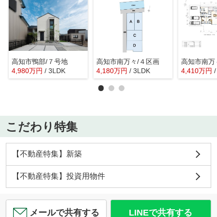
高知市鴨部/７号地
高知市南万々/４区画
高知市南万
4,980
万
円
/ 3LDK
4,180
万
円
/ 3LDK
4,410
万
円
こだわり特集
【不動産特集】新築
【不動産特集】投資用物件
メールで共有する
LINEで共有する