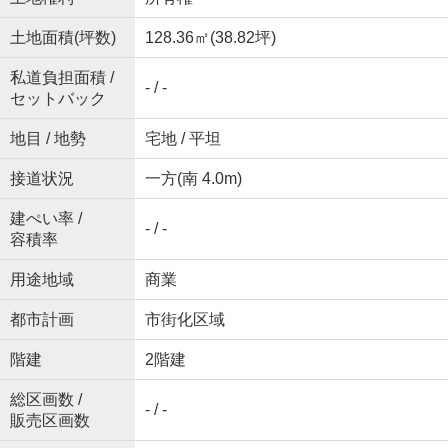
土地面積(坪数)
128.36㎡(38.82坪)
私道負担面積 /
- / -
セットバック
地目 / 地勢
宅地 / 平坦
接道状況
一方(南 4.0m)
建ぺい率 /
- / -
容積率
用途地域
商業
都市計画
市街化区域
階建
2階建
総区画数 /
- / -
販売区画数