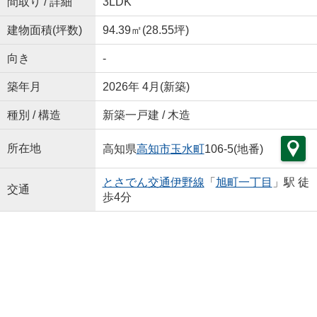
間取り / 詳細
3LDK
建物面積(坪数)
94.39㎡(28.55坪)
向き
-
築年月
2026年 4月(新築)
種別 / 構造
新築一戸建 / 木造
所在地
高知県
高知市
玉水町
106-5(地番)
とさでん交通伊野線
「
旭町一丁目
」駅 徒
交通
歩4分