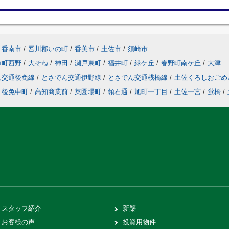
香南市
/
吾川郡いの町
/
香美市
/
土佐市
/
須崎市
市町西野
/
大そね
/
神田
/
瀬戸東町
/
福井町
/
緑ケ丘
/
春野町南ケ丘
/
大津
ん交通後免線
/
とさでん交通伊野線
/
とさでん交通桟橋線
/
土佐くろしおごめ
後免中町
/
高知商業前
/
菜園場町
/
領石通
/
旭町一丁目
/
土佐一宮
/
蛍橋
/
スタッフ紹介
新築
お客様の声
投資用物件