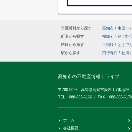
市区町村から探す
高知市
/
南国市
/
町名から探す
鴨部
/
介良
/
野
路線から探す
土讃線
/
とさで
駅から探す
円行寺口
/
枝川
/
高知市の不動産情報｜ライブ
〒780-0025 高知県高知市愛宕山7番地26
TEL：088-855-6166 / FAX：088-855-6170
ホーム
会社概要