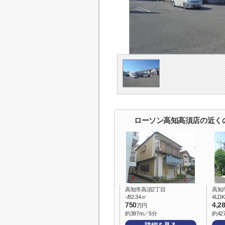
ローソン高知高須店の近く
高知市高須2丁目
高知
-/82.34㎡
4LDK
750
4,2
万円
約397m／5分
約42