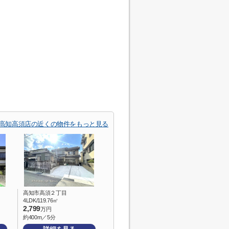
高知高須店の近くの物件をもっと見る
高知市高須２丁目
4LDK/119.76㎡
2,799
万円
約400m／5分