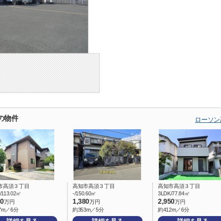
の物件
ローソン
市高須３丁目
高知市高須３丁目
高知市高須３丁目
/113.02㎡
-/150.60㎡
3LDK/77.84㎡
80
1,380
2,950
万円
万円
万円
7m／6分
約353m／5分
約412m／6分