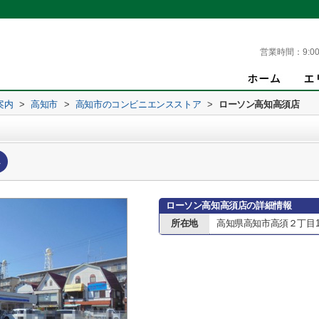
営業時間：
9:00
案内
>
高知市
>
高知市のコンビニエンスストア
>
ローソン高知高須店
へ
ローソン高知高須店の詳細情報
所在地
高知県高知市高須２丁目19