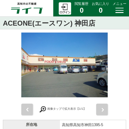
閲覧履歴
お気に入り
メニュー
0
0
ACEONE(エースワン) 神田店
前
次
画像タップで拡大表示【
1
/1】
所在地
高知県高知市神田1395-5