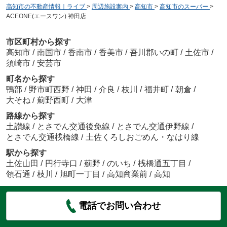
高知市の不動産情報｜ライブ
>
周辺施設案内
>
高知市
>
高知市のスーパー
>
ACEONE(エースワン) 神田店
市区町村から探す
高知市
/
南国市
/
香南市
/
香美市
/
吾川郡いの町
/
土佐市
/
須崎市
/
安芸市
町名から探す
鴨部
/
野市町西野
/
神田
/
介良
/
枝川
/
福井町
/
朝倉
/
大そね
/
薊野西町
/
大津
路線から探す
土讃線
/
とさでん交通後免線
/
とさでん交通伊野線
/
とさでん交通桟橋線
/
土佐くろしおごめん・なはり線
駅から探す
土佐山田
/
円行寺口
/
薊野
/
のいち
/
桟橋通五丁目
/
領石通
/
枝川
/
旭町一丁目
/
高知商業前
/
高知
電話でお問い合わせ