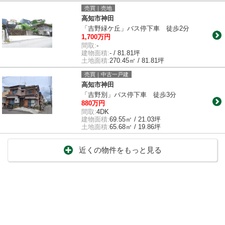
売買｜売地
高知市神田
「吉野緑ケ丘」バス停下車 徒歩2分
1,700万円
間取:
-
建物面積:
- / 81.81坪
土地面積:
270.45㎡ / 81.81坪
売買｜中古一戸建
高知市神田
「吉野別」バス停下車 徒歩3分
880万円
間取:
4DK
建物面積:
69.55㎡ / 21.03坪
土地面積:
65.68㎡ / 19.86坪
近くの物件をもっと見る