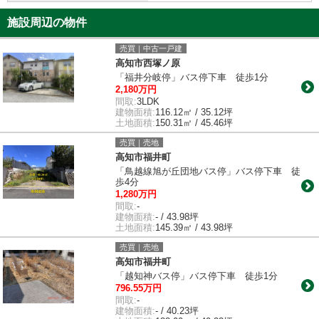
施設周辺の物件
売買｜中古一戸建
高知市西塚ノ原
「福井分岐停」バス停下車 徒歩1分
2,180万円
間取:
3LDK
建物面積:
116.12㎡ / 35.12坪
土地面積:
150.31㎡ / 45.46坪
売買｜売地
高知市福井町
「鳥越線旭が丘団地バス停」バス停下車 徒
歩4分
1,280万円
間取:
-
建物面積:
- / 43.98坪
土地面積:
145.39㎡ / 43.98坪
売買｜売地
高知市福井町
「越知神バス停」バス停下車 徒歩1分
796.55万円
間取:
-
建物面積:
- / 40.23坪