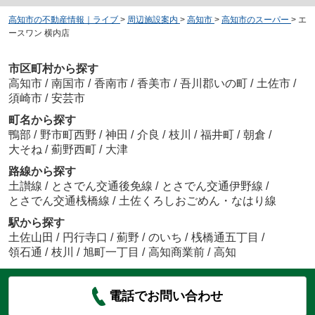
高知市の不動産情報｜ライブ
>
周辺施設案内
>
高知市
>
高知市のスーパー
>
エ
ースワン 横内店
市区町村から探す
高知市
/
南国市
/
香南市
/
香美市
/
吾川郡いの町
/
土佐市
/
須崎市
/
安芸市
町名から探す
鴨部
/
野市町西野
/
神田
/
介良
/
枝川
/
福井町
/
朝倉
/
大そね
/
薊野西町
/
大津
路線から探す
土讃線
/
とさでん交通後免線
/
とさでん交通伊野線
/
とさでん交通桟橋線
/
土佐くろしおごめん・なはり線
駅から探す
土佐山田
/
円行寺口
/
薊野
/
のいち
/
桟橋通五丁目
/
領石通
/
枝川
/
旭町一丁目
/
高知商業前
/
高知
電話でお問い合わせ