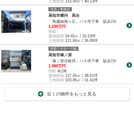
土地面積:
133.00㎡ / 40.23坪
売買｜事務所
高知市横内 高台
「鳥越線旭ヶ丘」バス停下車 徒歩2分
1,200万円
間取:
-
建物面積:
54.65㎡ / 16.53坪
土地面積:
121.84㎡ / 36.85坪
売買｜中古一戸建
高知市塚ノ原
「塚ノ原分岐停」バス停下車 徒歩2分
1,980万円
間取:
4LDK
建物面積:
127.65㎡ / 38.61坪
土地面積:
103.85㎡ / 31.41坪
近くの物件をもっと見る