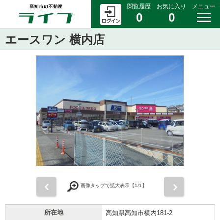
閲覧履歴
お気に入り
メニュー
0
0
エースワン 横内店
前
次
画像タップで拡大表示【
1
/1】
所在地
高知県高知市横内181-2