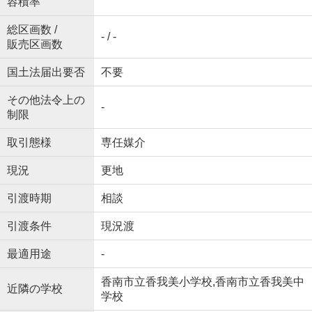
容積率
総区画数 /
- / -
販売区画数
国土法届出要否
不要
その他法令上の
-
制限
取引態様
専任媒介
現況
更地
引渡時期
相談
引渡条件
現況渡
最適用途
-
香南市立香我美小学校,香南市立香我美中
近隣の学校
学校