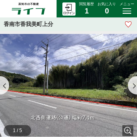
閲覧履歴
お気に入り
メニュー
1
0
香南市香我美町上分
1 / 5