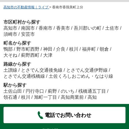
高知市の不動産情報｜ライブ
>
香南市香我美町上分
市区町村から探す
高知市
/
南国市
/
香南市
/
香美市
/
吾川郡いの町
/
土佐市
/
須崎市
/
安芸市
町名から探す
鴨部
/
野市町西野
/
神田
/
介良
/
枝川
/
福井町
/
朝倉
/
大そね
/
薊野西町
/
大津
路線から探す
土讃線
/
とさでん交通後免線
/
とさでん交通伊野線
/
とさでん交通桟橋線
/
土佐くろしおごめん・なはり線
駅から探す
土佐山田
/
円行寺口
/
薊野
/
のいち
/
桟橋通五丁目
/
領石通
/
枝川
/
旭町一丁目
/
高知商業前
/
高知
電話でお問い合わせ