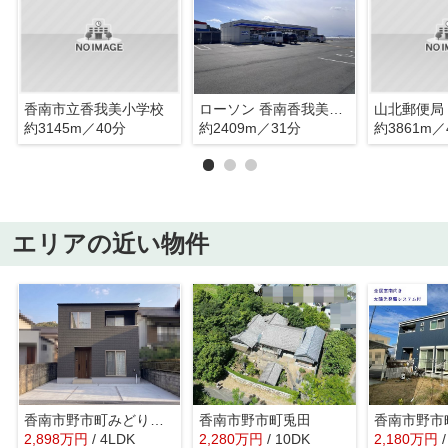
香南市立香我美小学校
ローソン 香南香我美町店
山北郵便局
約3145m／40分
約2409m／31分
約3861m／
エリアの近い物件
香南市野市町みどり野２丁目
香南市野市町兎田
香南市野市
2,898
万
円
/ 4LDK
2,280
万
円
/ 10DK
2,180
万
円