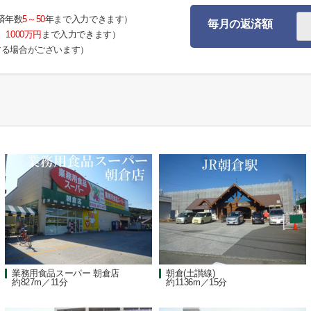
済年数
5～50
年まで入力できます）
毎月の返済額
。
1000万円
まで入力できます）
する場合がございます）
業務用食品スーパー 朝倉店
朝倉(土讃線)
約827m／11分
約1136m／15分