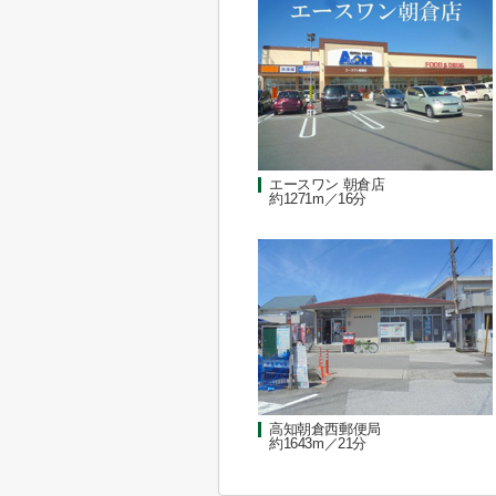
エースワン 朝倉店
約1271m／16分
高知朝倉西郵便局
約1643m／21分