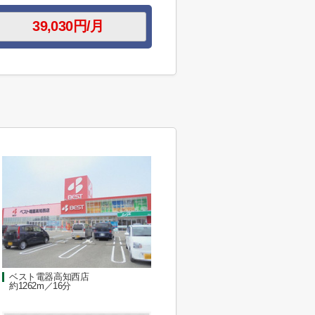
ベスト電器高知西店
約1262m／16分