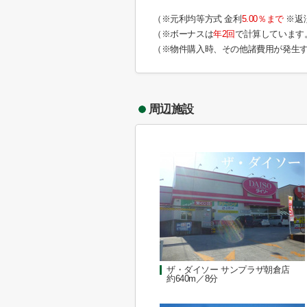
（※元利均等方式 金利
5.00％まで
※返
（※ボーナスは
年2回
で計算しています
（※物件購入時、その他諸費用が発生
周辺施設
ザ・ダイソー サンプラザ朝倉店
約640m／8分