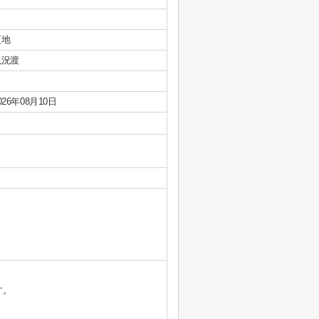
更地
現況渡
026年08月10日
す。