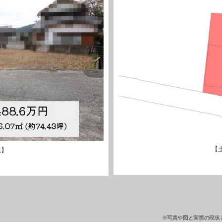
【
観】
※写真や図と実際の現状