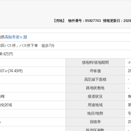
【売地】
物件番号：95927743
情報更新日：2026
知県
高知市
岩ヶ淵
米田バス停」バス停下車 徒歩7分
88.6万円
借地料/借地期間
-/-
.07㎡(74.43坪)
坪単価
2
高圧線下面積
-
路地状敷地
-
有権
接道状況
角
街化区域
用途地域
地目/地勢
宅
%
容積率
2
販売区画数
-