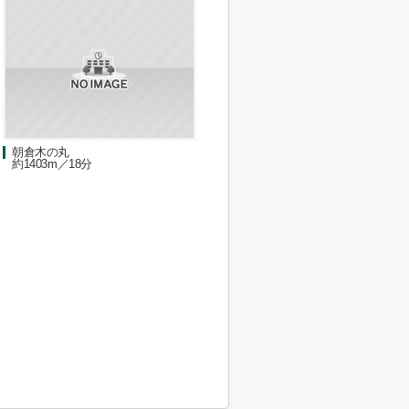
朝倉木の丸
約1403m／18分