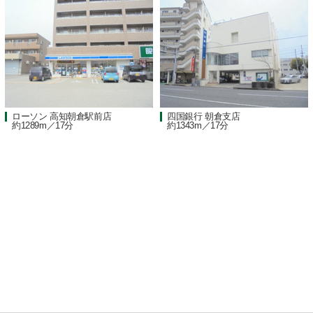
ローソン 高知朝倉駅前店
四国銀行 朝倉支店
約1289m／17分
約1343m／17分