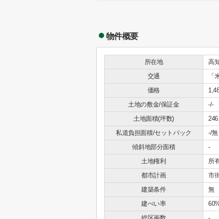
物件概要
所在地
高
交通
「
価格
1,4
土地の敷金/保証金
-/-
土地面積(坪数)
246
私道負担面積/セットバック
-/無
傾斜地部分面積
-
土地権利
所
都市計画
市
建築条件
無
建ぺい率
60
総区画数
-