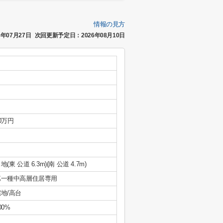
情報の見方
年07月27日
次回更新予定日：2026年08月10日
0万円
地(東 公道 6.3m)(南 公道 4.7m)
第一種中高層住居専用
地/高台
00%