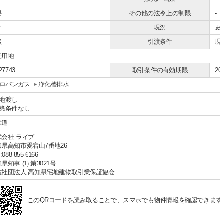
要
その他の法令上の制限
-
介
現況
談
引渡条件
宅用地
27743
取引条件の有効期限
2
ロパンガス
浄化槽排水
更地渡し
建築条件なし
水道
式会社 ライブ
知県高知市愛宕山7番地26
:088-855-6166
県知事 (1) 第3021号
益社団法人 高知県宅地建物取引業保証協会
このQRコードを読み取ることで、スマホでも物件情報を確認できま