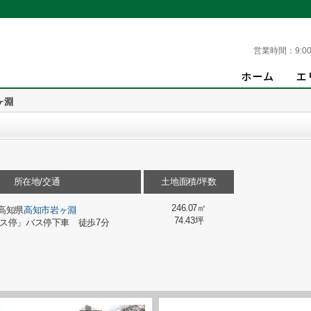
営業時間：
9:00
ヶ淵
所在地/交通
土地面積/坪数
246.07㎡
高知県
高知市
岩ヶ淵
74.43坪
ス停」バス停下車 徒歩7分