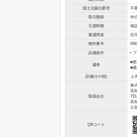
国土法届出要否
不
取引態様
仲
引渡時期
相
最適用途
住
物件番号
959
プ
設備条件
■
備考
■
設備(その他)
上
株
高
取扱会社
TEL
高知
公
QRコード