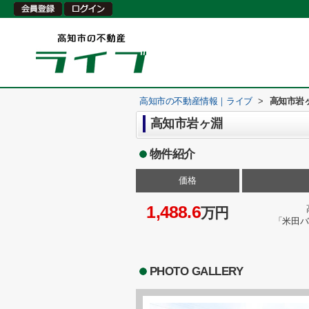
高知市の不動産情報｜ライブ
>
高知市岩
高知市岩ヶ淵
物件紹介
価格
1,488.6
万円
「米田バ
PHOTO GALLERY