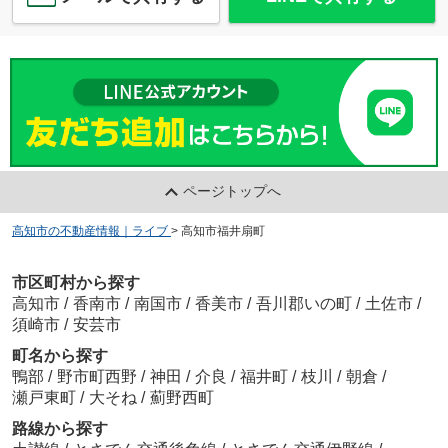
ページトップへ
高知市の不動産情報｜ライブ
>
高知市福井扇町
市区町村から探す
高知市
/
香南市
/
南国市
/
香美市
/
吾川郡いの町
/
土佐市
/
須崎市
/
安芸市
町名から探す
鴨部
/
野市町西野
/
神田
/
介良
/
福井町
/
枝川
/
朝倉
/
瀬戸東町
/
大そね
/
薊野西町
路線から探す