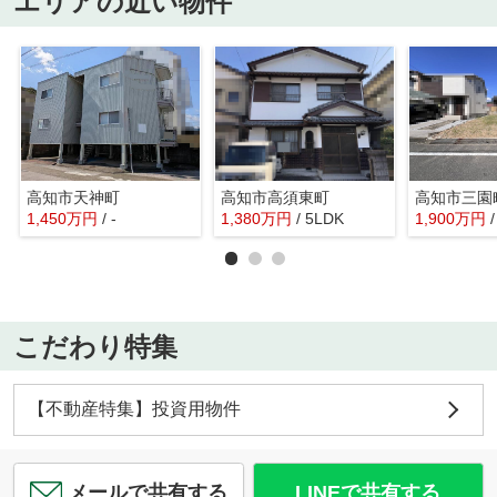
エリアの近い物件
高知市天神町
高知市高須東町
高知市三園
1,450
万
円
/ -
1,380
万
円
/ 5LDK
1,900
万
円
こだわり特集
【不動産特集】投資用物件
メールで共有する
LINEで共有する