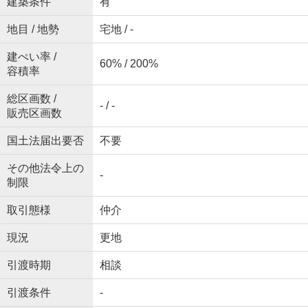
建築条件
有
地目 / 地勢
宅地 / -
建ぺい率 /
60% / 200%
容積率
総区画数 /
- / -
販売区画数
国土法届出要否
不要
その他法令上の
-
制限
取引態様
仲介
現況
更地
引渡時期
相談
引渡条件
-