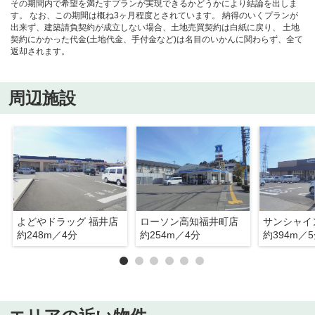
その期間内で希望を満たすプランが実現できるかどうかにより結論を出しま
す。 なお、この期間は概ね3ヶ月程度とされています。 納得のいくプランが
出来ず、建築請負契約が成立しない場合、土地売買契約は白紙に戻り、 土地
契約にかかった代金(土地代金、手付金など)は名目のいかんに関わらず、全て
返却されます。
周辺施設
よどやドラッグ 福井店
ローソン高知福井町店
サンシャイ
約248m／4分
約254m／4分
約394m／