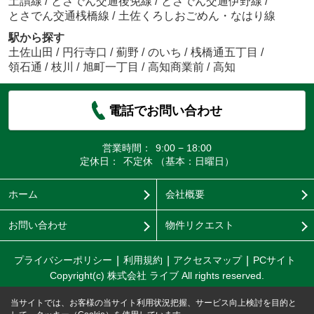
土讃線
/
とさでん交通後免線
/
とさでん交通伊野線
/
とさでん交通桟橋線
/
土佐くろしおごめん・なはり線
駅から探す
土佐山田
/
円行寺口
/
薊野
/
のいち
/
桟橋通五丁目
/
領石通
/
枝川
/
旭町一丁目
/
高知商業前
/
高知
電話でお問い合わせ
営業時間：
9:00 − 18:00
定休日：
不定休 （基本：日曜日）
ホーム
会社概要
お問い合わせ
物件リクエスト
プライバシーポリシー
利用規約
アクセスマップ
PCサイト
Copyright(c) 株式会社 ライブ All rights reserved.
当サイトでは、お客様の当サイト利用状況把握、サービス向上検討を目的と