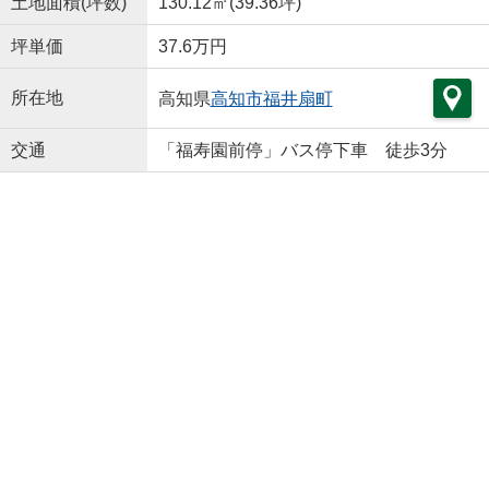
土地面積(坪数)
130.12㎡(39.36坪)
坪単価
37.6万円
所在地
高知県
高知市
福井扇町
交通
「福寿園前停」バス停下車 徒歩3分