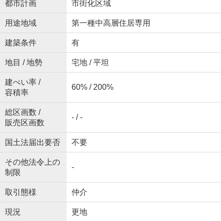
都市計画
市街化区域
用途地域
第一種中高層住居専用
建築条件
有
地目 / 地勢
宅地 / 平坦
建ぺい率 /
60% / 200%
容積率
総区画数 /
- / -
販売区画数
国土法届出要否
不要
その他法令上の
-
制限
取引態様
仲介
現況
更地