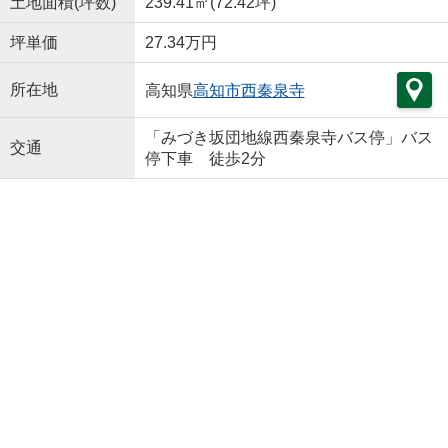
土地面積(坪数)
239.41㎡(72.42坪)
坪単価
27.34万円
所在地
高知県
高知市
西秦泉寺
「みづき坂団地線西秦泉寺バス停」バス
交通
停下車 徒歩2分