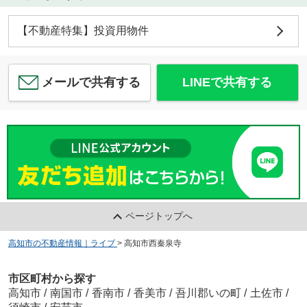
【不動産特集】投資用物件
メールで共有する
LINEで共有する
ページトップへ
高知市の不動産情報｜ライブ
>
高知市西秦泉寺
市区町村から探す
高知市
/
南国市
/
香南市
/
香美市
/
吾川郡いの町
/
土佐市
/