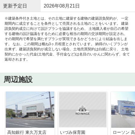
更新予定日
2026年08月21日
※建築条件付き土地とは、その土地に建築する建物の建築請負契約が、 一定
期間内に成立することを条件として売買される土地のことをいいます。 建築
請負契約成立に向けて設計プランを協議するため、 土地購入者が自己の希望
する建物の設計協議をするために必要な相当の期間の交渉期間が設定され、
その期間内で希望を満たすプランが実現できるかどうかにより結論を出しま
す。 なお、この期間は概ね3ヶ月程度とされています。 納得のいくプランが
出来ず、建築請負契約が成立しない場合、土地売買契約は白紙に戻り、 土地
契約にかかった代金(土地代金、手付金など)は名目のいかんに関わらず、全て
返却されます。
周辺施設
高知銀行 東久万支店
いづみ保育園
ローソン 