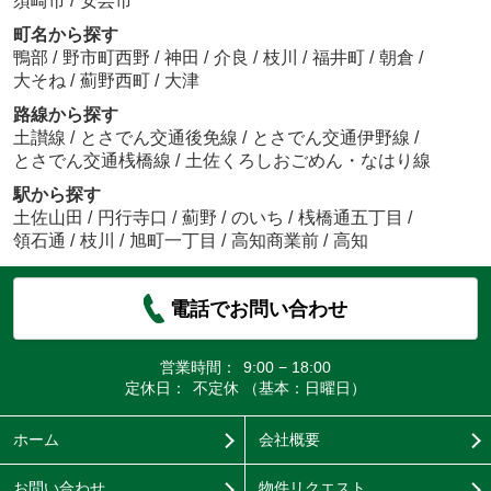
須崎市
/
安芸市
町名から探す
鴨部
/
野市町西野
/
神田
/
介良
/
枝川
/
福井町
/
朝倉
/
大そね
/
薊野西町
/
大津
路線から探す
土讃線
/
とさでん交通後免線
/
とさでん交通伊野線
/
とさでん交通桟橋線
/
土佐くろしおごめん・なはり線
駅から探す
土佐山田
/
円行寺口
/
薊野
/
のいち
/
桟橋通五丁目
/
領石通
/
枝川
/
旭町一丁目
/
高知商業前
/
高知
電話でお問い合わせ
営業時間：
9:00 − 18:00
定休日：
不定休 （基本：日曜日）
ホーム
会社概要
お問い合わせ
物件リクエスト