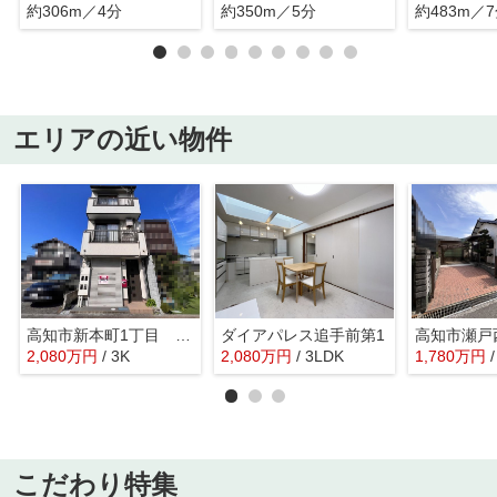
約306m／4分
約350m／5分
約483m／
エリアの近い物件
高知市新本町1丁目 高知駅近く
ダイアパレス追手前第1
高知市瀬戸
2,080
万
円
/ 3K
2,080
万
円
/ 3LDK
1,780
万
円
こだわり特集