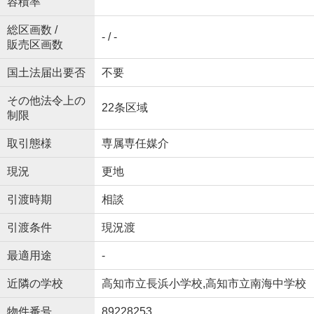
容積率
総区画数 /
- / -
販売区画数
国土法届出要否
不要
その他法令上の
22条区域
制限
取引態様
専属専任媒介
現況
更地
引渡時期
相談
引渡条件
現況渡
最適用途
-
近隣の学校
高知市立長浜小学校,高知市立南海中学校
物件番号
89228253