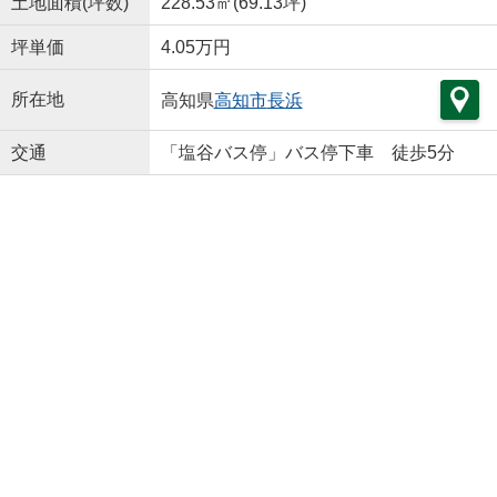
土地面積(坪数)
228.53㎡(69.13坪)
坪単価
4.05万円
所在地
高知県
高知市
長浜
交通
「塩谷バス停」バス停下車 徒歩5分