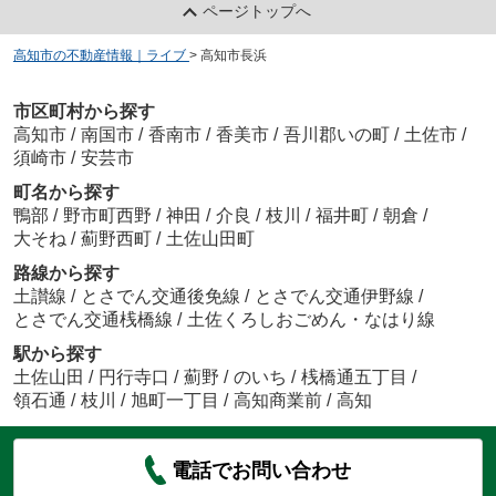
ページトップへ
高知市の不動産情報｜ライブ
>
高知市長浜
市区町村から探す
高知市
/
南国市
/
香南市
/
香美市
/
吾川郡いの町
/
土佐市
/
須崎市
/
安芸市
町名から探す
鴨部
/
野市町西野
/
神田
/
介良
/
枝川
/
福井町
/
朝倉
/
大そね
/
薊野西町
/
土佐山田町
路線から探す
土讃線
/
とさでん交通後免線
/
とさでん交通伊野線
/
とさでん交通桟橋線
/
土佐くろしおごめん・なはり線
駅から探す
土佐山田
/
円行寺口
/
薊野
/
のいち
/
桟橋通五丁目
/
領石通
/
枝川
/
旭町一丁目
/
高知商業前
/
高知
電話でお問い合わせ