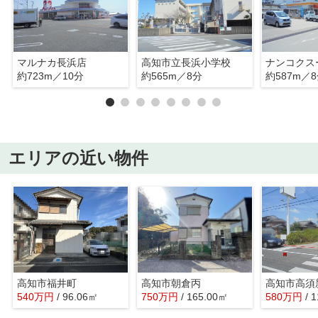
マルナカ長浜店
高知市立長浜小学校
約723m／10分
約565m／8分
約587m／
エリアの近い物件
高知市福井町
高知市朝倉丙
高知市高須
540
万
円
/ 96.06㎡
750
万
円
/ 165.00㎡
580
万
円
/ 