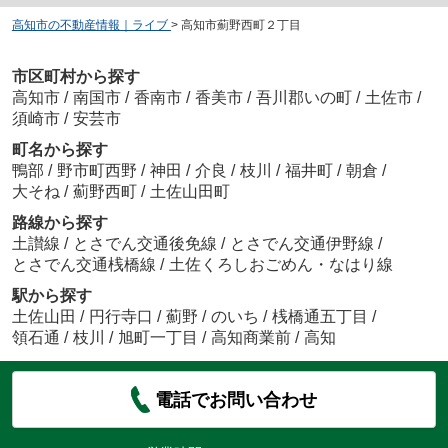
高知市の不動産情報｜ライブ
>
高知市薊野西町２丁目
市区町村から探す
高知市
/
南国市
/
香南市
/
香美市
/
吾川郡いの町
/
土佐市
/
須崎市
/
安芸市
町名から探す
鴨部
/
野市町西野
/
神田
/
介良
/
枝川
/
福井町
/
朝倉
/
大そね
/
薊野西町
/
土佐山田町
路線から探す
土讃線
/
とさでん交通後免線
/
とさでん交通伊野線
/
とさでん交通桟橋線
/
土佐くろしおごめん・なはり線
駅から探す
土佐山田
/
円行寺口
/
薊野
/
のいち
/
桟橋通五丁目
/
領石通
/
枝川
/
旭町一丁目
/
高知商業前
/
高知
電話でお問い合わせ