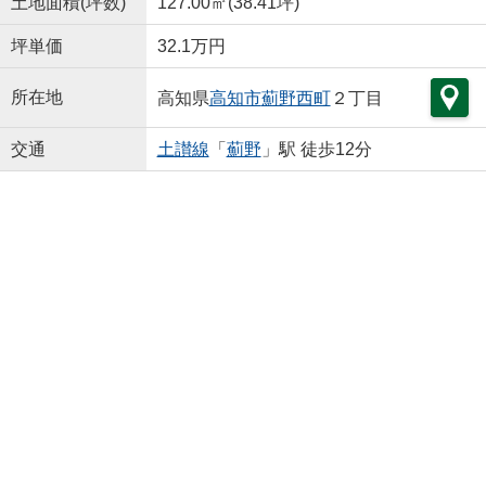
土地面積(坪数)
127.00㎡(38.41坪)
坪単価
32.1万円
所在地
高知県
高知市
薊野西町
２丁目
交通
土讃線
「
薊野
」駅 徒歩12分