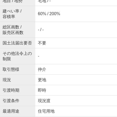
地目 / 地勢
宅地 / -
建ぺい率 /
60% / 200%
容積率
総区画数 /
- / -
販売区画数
国土法届出要否
不要
その他法令上の
-
制限
取引態様
仲介
現況
更地
引渡時期
即時
引渡条件
現況渡
最適用途
住宅用地