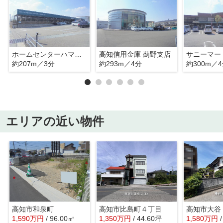
ホームセンターハマート薊野店
高知信用金庫 薊野支店
サニーマー
約207m／3分
約293m／4分
約300m／
エリアの近い物件
高知市和泉町
高知市比島町４丁目
高知市大谷
1,590
万
円
/ 96.00㎡
1,350
万
円
/ 44.60坪
1,580
万
円