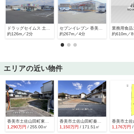
ドラッグセイムス 土佐山田北本町店
セブンイレブン 香美八王子宮前店
約126m／2分
約267m／4分
約610m／
エリアの近い物件
香美市土佐山田町東本町5丁目
香美市土佐山田町秦山町３丁目
1,290
万
円
/ 255.00㎡
1,150
万
円
/ 171.51㎡
1,176
万
円