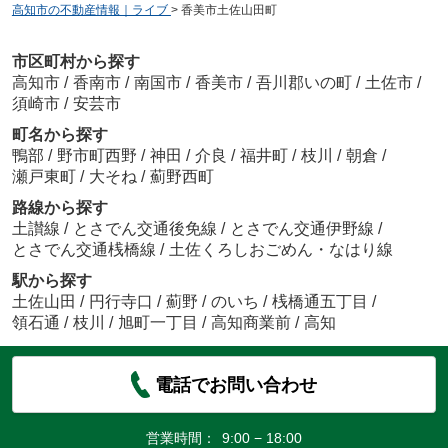
高知市の不動産情報｜ライブ
>
香美市土佐山田町
市区町村から探す
高知市
/
香南市
/
南国市
/
香美市
/
吾川郡いの町
/
土佐市
/
須崎市
/
安芸市
町名から探す
鴨部
/
野市町西野
/
神田
/
介良
/
福井町
/
枝川
/
朝倉
/
瀬戸東町
/
大そね
/
薊野西町
路線から探す
土讃線
/
とさでん交通後免線
/
とさでん交通伊野線
/
とさでん交通桟橋線
/
土佐くろしおごめん・なはり線
駅から探す
土佐山田
/
円行寺口
/
薊野
/
のいち
/
桟橋通五丁目
/
領石通
/
枝川
/
旭町一丁目
/
高知商業前
/
高知
電話でお問い合わせ
営業時間：
9:00 − 18:00