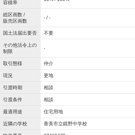
容積率
総区画数 /
- / -
販売区画数
国土法届出要否
不要
その他法令上の
-
制限
取引態様
仲介
現況
更地
引渡時期
相談
引渡条件
相談
最適用途
住宅用地
近隣の学校
香美市立鏡野中学校