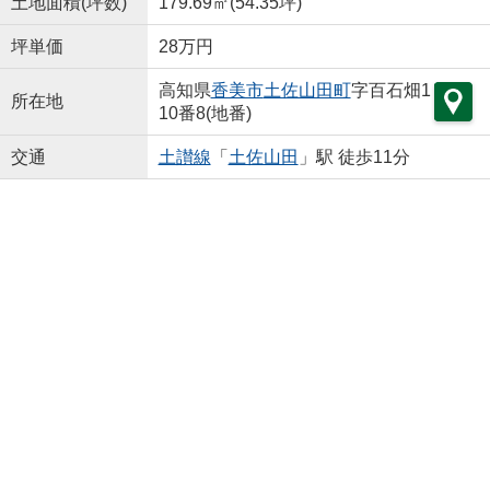
土地面積(坪数)
179.69㎡(54.35坪)
坪単価
28万円
高知県
香美市
土佐山田町
字百石畑1
所在地
10番8(地番)
交通
土讃線
「
土佐山田
」駅 徒歩11分