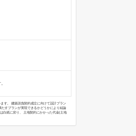
す。
ます。 建築請負契約成立に向けて設計プラン
満たすプランが実現できるかどうかにより結論
は白紙に戻り、 土地契約にかかった代金(土地