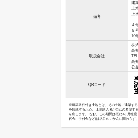
建
上水
上水
備考
４号
９号
10
株
高
取扱会社
TEL
高知
公
QRコード
※建築条件付き土地とは、その土地に建築する
を協議するため、 土地購入者が自己の希望す
を出します。 なお、この期間は概ね3ヶ月程
代金、手付金など)は名目のいかんに関わらず