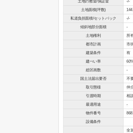
土地の敷金/保証金
-/-
土地面積(坪数)
144
私道負担面積/セットバック
-/-
傾斜地部分面積
-
土地権利
所
都市計画
市
建築条件
有
建ぺい率
60
総区画数
-
国土法届出要否
不
取引態様
仲
引渡時期
相
最適用途
-
物件番号
868
設備条件
全