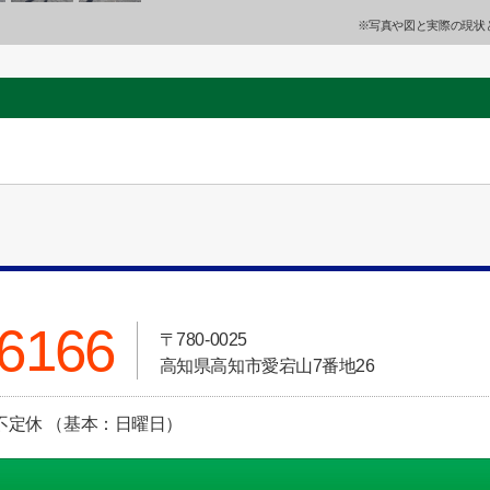
※写真や図と実際の現状
-6166
〒780-0025
高知県高知市愛宕山7番地26
定休日:不定休 （基本：日曜日）