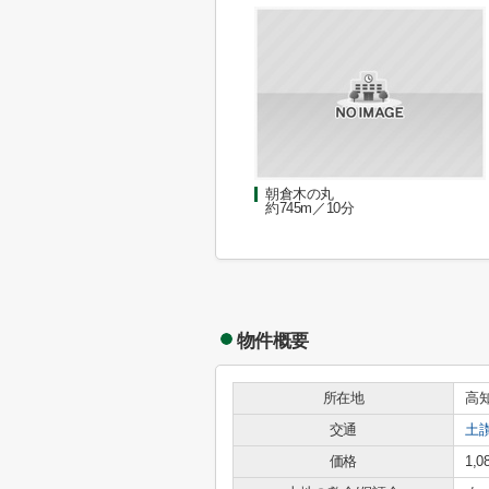
朝倉木の丸
約745m／10分
物件概要
所在地
高
交通
土
価格
1,0