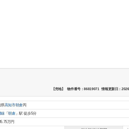
【売地】
物件番号：86819071
情報更新日：2026
知県
高知市
朝倉
丙
讃線
「
朝倉
」駅 徒歩5分
85.75万円