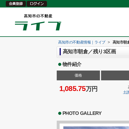
高知市の不動産情報｜ライブ
>
高知市朝
高知市朝倉／残り3区画
物件紹介
価格
1,085.75
万円
土
PHOTO GALLERY