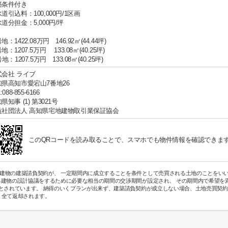
築条件付き
道引込料：100,000円/1区画
道分担金：5,000円/坪
地：1422.08万円 146.92㎡(44.44坪)
地：1207.5万円 133.08㎡(40.25坪)
号地：1207.5万円 133.08㎡(40.25坪)
式会社 ライブ
知県高知市愛宕山7番地26
:088-855-6166
県知事 (1) 第3021号
益社団法人 高知県宅地建物取引業保証協会
このQRコードを読み取ることで、スマホでも物件情報を確認できま
建物の建築請負契約が、 一定期間内に成立することを条件として売買される土地のことをいい
る建物の設計協議をするために必要な相当の期間の交渉期間が設定され、 その期間内で希望を
度とされています。 納得のいくプランが出来ず、建築請負契約が成立しない場合、土地売買契約
、全て返却されます。