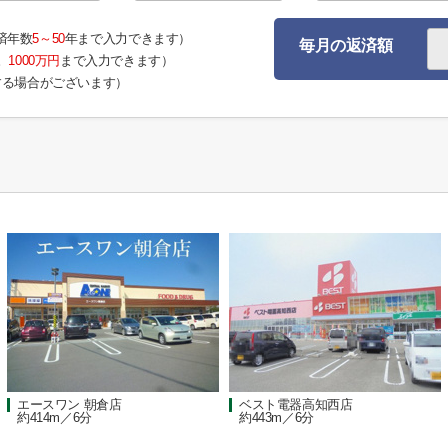
済年数
5～50
年まで入力できます）
毎月の返済額
。
1000万円
まで入力できます）
する場合がございます）
エースワン 朝倉店
ベスト電器高知西店
約414m／6分
約443m／6分