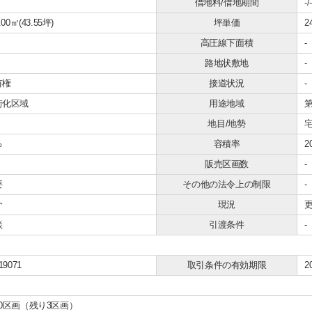
借地料/借地期間
-/-
.00㎡(43.55坪)
坪単価
2
高圧線下面積
-
路地状敷地
-
有権
接道状況
-
街化区域
用途地域
地目/地勢
宅
%
容積率
2
販売区画数
-
要
その他の法令上の制限
-
介
現況
談
引渡条件
-
19071
取引条件の有効期限
2
10区画（残り3区画）