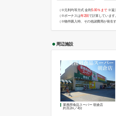
（※元利均等方式 金利
5.00％まで
※返
（※ボーナスは
年2回
で計算しています
（※物件購入時、その他諸費用が発生
周辺施設
業務用食品スーパー 朝倉店
約312m／4分