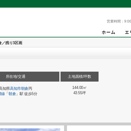
営業時間：
9:00
倉／残り3区画
所在地/交通
土地面積/坪数
144.00㎡
高知県
高知市
朝倉
丙
43.55坪
讃線
「
朝倉
」駅 徒歩5分