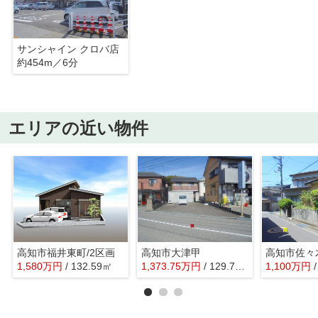
サンシャイン クロバ店
約454m／6分
エリアの近い物件
高知市福井東町/2区画
高知市大津甲
高知市佐々
1,580
万
円
/ 132.59㎡
1,373.75
万
円
/ 129.78㎡
1,100
万
円