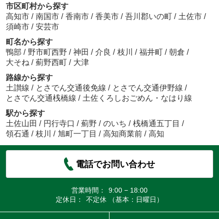
市区町村から探す
高知市
/
南国市
/
香南市
/
香美市
/
吾川郡いの町
/
土佐市
/
須崎市
/
安芸市
町名から探す
鴨部
/
野市町西野
/
神田
/
介良
/
枝川
/
福井町
/
朝倉
/
大そね
/
薊野西町
/
大津
路線から探す
土讃線
/
とさでん交通後免線
/
とさでん交通伊野線
/
とさでん交通桟橋線
/
土佐くろしおごめん・なはり線
駅から探す
土佐山田
/
円行寺口
/
薊野
/
のいち
/
桟橋通五丁目
/
領石通
/
枝川
/
旭町一丁目
/
高知商業前
/
高知
電話でお問い合わせ
営業時間：
9:00 − 18:00
定休日：
不定休 （基本：日曜日）