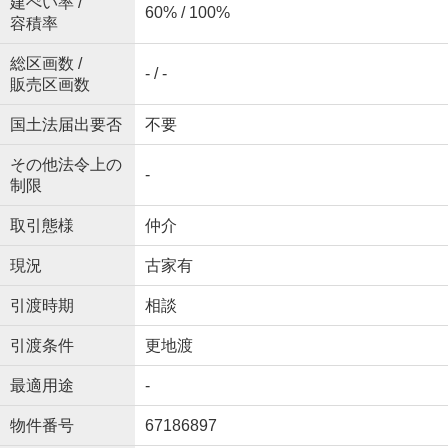
建ぺい率 /
60% / 100%
容積率
総区画数 /
- / -
販売区画数
国土法届出要否
不要
その他法令上の
-
制限
取引態様
仲介
現況
古家有
引渡時期
相談
引渡条件
更地渡
最適用途
-
物件番号
67186897