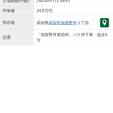
土地面積(坪数)
240.00㎡(72.59坪)
坪単価
24.8万円
所在地
高知県
高知市
加賀野井
２丁目
「加賀野井第四停」バス停下車 徒歩5
交通
分