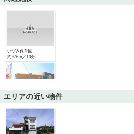
いづみ保育園
約976m／13分
エリアの近い物件
ほっかほっか亭 一ツ橋店
約1251m／16分