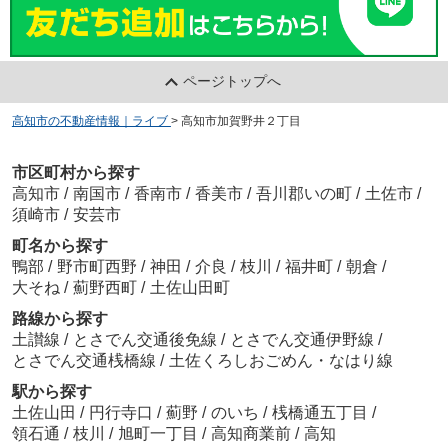
ページトップへ
高知市の不動産情報｜ライブ
>
高知市加賀野井２丁目
高知市海老ノ丸/Ｒ号地 残り1区画！
1,640
万
円
/ 132.25㎡
高知秦泉寺郵便局
市区町村から探す
約1336m／17分
高知市
/
南国市
/
香南市
/
香美市
/
吾川郡いの町
/
土佐市
/
須崎市
/
安芸市
町名から探す
鴨部
/
野市町西野
/
神田
/
介良
/
枝川
/
福井町
/
朝倉
/
大そね
/
薊野西町
/
土佐山田町
路線から探す
ヤマト運輸 高知みかづきセンター
土讃線
/
とさでん交通後免線
/
とさでん交通伊野線
/
約2249m／29分
とさでん交通桟橋線
/
土佐くろしおごめん・なはり線
駅から探す
土佐山田
/
円行寺口
/
薊野
/
のいち
/
桟橋通五丁目
/
領石通
/
枝川
/
旭町一丁目
/
高知商業前
/
高知