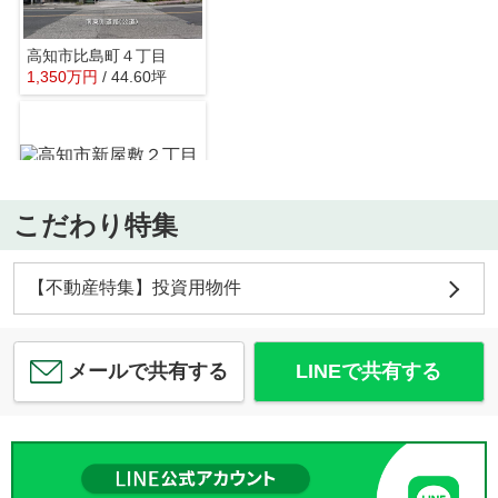
高知市比島町４丁目
1,350
万
円
/ 44.60坪
ローソン 高知一ツ橋店
約1255m／16分
こだわり特集
高知市新屋敷２丁目
1,837
万
円
/ 164.22㎡
高知銀行 東久万支店
【不動産特集】投資用物件
約1257m／16分
メールで共有する
LINEで共有する
高知市五台山
1,380
万
円
/ 3DK
高知市立秦小学校
約1337m／17分