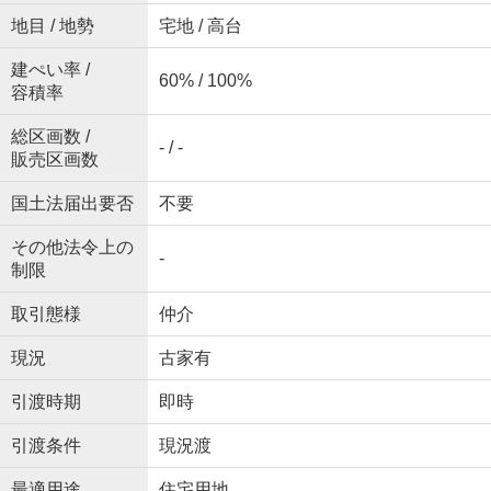
地目 / 地勢
宅地 / 高台
建ぺい率 /
60% / 100%
容積率
総区画数 /
- / -
販売区画数
国土法届出要否
不要
その他法令上の
-
制限
取引態様
仲介
現況
古家有
引渡時期
即時
引渡条件
現況渡
最適用途
住宅用地