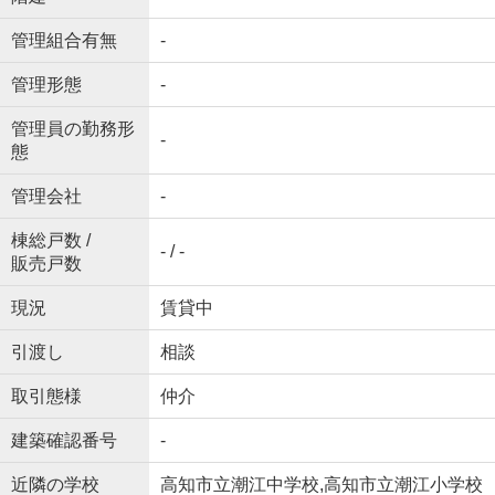
管理組合有無
-
管理形態
-
管理員の勤務形
-
態
管理会社
-
棟総戸数 /
- / -
販売戸数
現況
賃貸中
引渡し
相談
取引態様
仲介
建築確認番号
-
近隣の学校
高知市立潮江中学校,高知市立潮江小学校