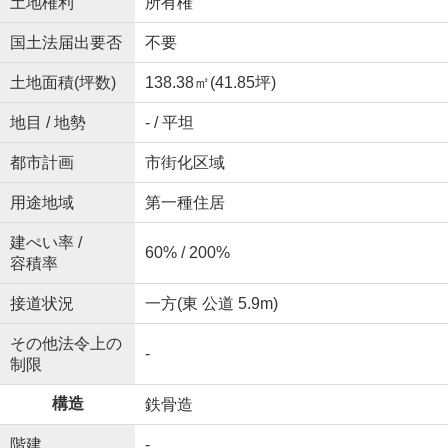
土地権利
所有権
国土法届出要否
不要
土地面積(坪数)
138.38㎡(41.85坪)
地目 / 地勢
- / 平坦
都市計画
市街化区域
用途地域
第一種住居
建ぺい率 /
60% / 200%
容積率
接道状況
一方(東 公道 5.9m)
その他法令上の
-
制限
構造
鉄骨造
階建
-