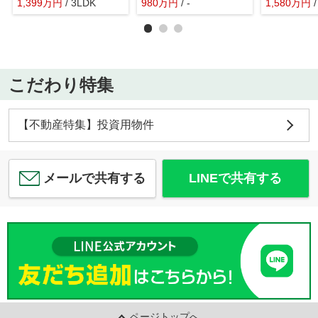
1,399
万
円
/ 3LDK
980
万
円
/ -
1,580
万
円
こだわり特集
【不動産特集】投資用物件
メールで共有する
LINEで共有する
ページトップへ