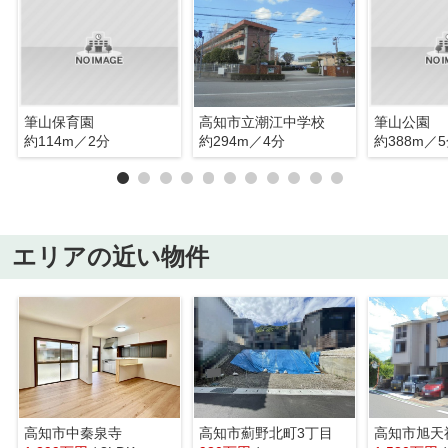
筆山保育園
高知市立潮江中学校
筆山公園
約114m／2分
約294m／4分
約388m／
エリアの近い物件
高知市中秦泉寺
高知市薊野北町3丁目
高知市旭天