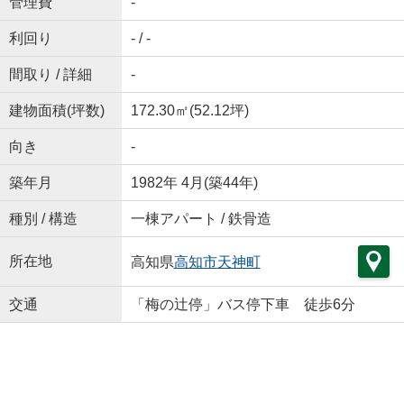
管理費
-
利回り
- / -
間取り / 詳細
-
建物面積(坪数)
172.30㎡(52.12坪)
向き
-
築年月
1982年 4月(築44年)
種別 / 構造
一棟アパート / 鉄骨造
所在地
高知県
高知市
天神町
交通
「梅の辻停」バス停下車 徒歩6分