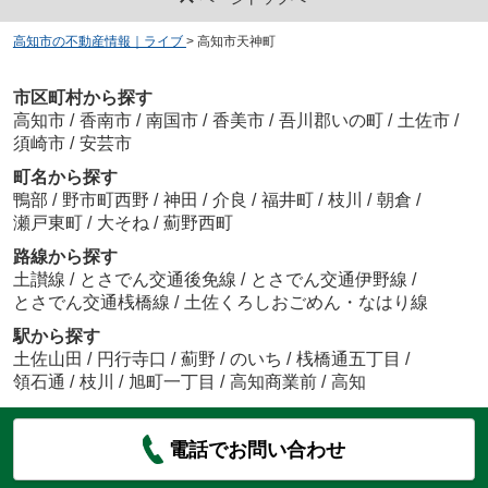
高知市の不動産情報｜ライブ
>
高知市天神町
市区町村から探す
高知市
/
香南市
/
南国市
/
香美市
/
吾川郡いの町
/
土佐市
/
須崎市
/
安芸市
町名から探す
鴨部
/
野市町西野
/
神田
/
介良
/
福井町
/
枝川
/
朝倉
/
瀬戸東町
/
大そね
/
薊野西町
路線から探す
土讃線
/
とさでん交通後免線
/
とさでん交通伊野線
/
とさでん交通桟橋線
/
土佐くろしおごめん・なはり線
駅から探す
土佐山田
/
円行寺口
/
薊野
/
のいち
/
桟橋通五丁目
/
領石通
/
枝川
/
旭町一丁目
/
高知商業前
/
高知
電話でお問い合わせ