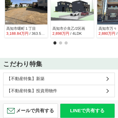
高知市曙町１丁目
高知市介良乙/2区画
高知市万々
3,188.84
万
円
/ 363.52㎡
2,898
万
円
/ 4LDK
2,880
万
円
こだわり特集
【不動産特集】新築
【不動産特集】投資用物件
メールで共有する
LINEで共有する