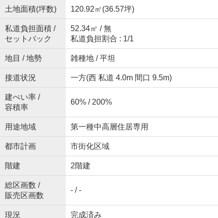
土地面積(坪数)
120.92㎡(36.57坪)
私道負担面積 /
52.34㎡ / 無
セットバック
私道負担割合 : 1/1
地目 / 地勢
雑種地 / 平坦
接道状況
一方(西 私道 4.0m 間口 9.5m)
建ぺい率 /
60% / 200%
容積率
用途地域
第一種中高層住居専用
都市計画
市街化区域
階建
2階建
総区画数 /
- / -
販売区画数
現況
完成済み