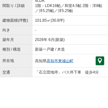
4LDK
間取り / 詳細
1階：LDK16帖／和室4.5帖 2階：洋8帖
／洋5.25帖／洋5.25帖
建物面積(坪数)
101.85㎡(30.8坪)
向き
-
築年月
2026年 6月(新築)
種別 / 構造
新築一戸建 / 木造
所在地
高知県
高知市
東城山町
交通
「石立団地停」バス停下車 徒歩4分