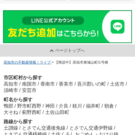
ページトップへ
高知市の不動産情報｜ライブ
>
【商談中】高知市東城山町/1号棟
市区町村から探す
高知市
/
南国市
/
香南市
/
香美市
/
吾川郡いの町
/
土佐市
/
須崎市
/
安芸市
町名から探す
鴨部
/
野市町西野
/
神田
/
介良
/
枝川
/
福井町
/
朝倉
/
大そね
/
薊野西町
/
土佐山田町
路線から探す
土讃線
/
とさでん交通後免線
/
とさでん交通伊野線
/
とさでん交通桟橋線
/
土佐くろしおごめん・なはり線