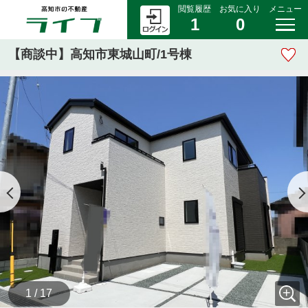
閲覧履歴
お気に入り
メニュー
1
0
【商談中】高知市東城山町/1号棟
1 / 17