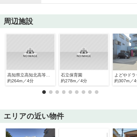
周辺施設
高知県立高知北高等学校
石立保育園
約264m／4分
約278m／4分
約307m／
エリアの近い物件