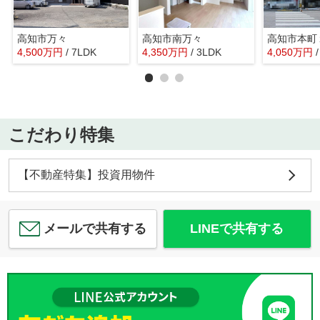
高知市万々
高知市南万々
高知市本町
4,500
万
円
/ 7LDK
4,350
万
円
/ 3LDK
4,050
万
円
/
こだわり特集
【不動産特集】投資用物件
メールで共有する
LINEで共有する