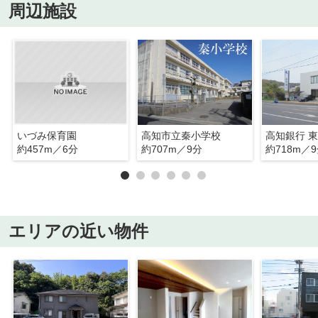
周辺施設
いづみ保育園
高知市立秦小学校
高知銀行 
約457m／6分
約707m／9分
約718m／
エリアの近い物件