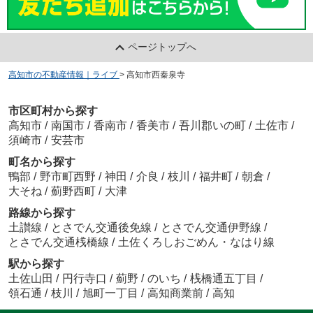
ページトップへ
高知市の不動産情報｜ライブ
>
高知市西秦泉寺
市区町村から探す
高知市
/
南国市
/
香南市
/
香美市
/
吾川郡いの町
/
土佐市
/
須崎市
/
安芸市
町名から探す
鴨部
/
野市町西野
/
神田
/
介良
/
枝川
/
福井町
/
朝倉
/
大そね
/
薊野西町
/
大津
路線から探す
土讃線
/
とさでん交通後免線
/
とさでん交通伊野線
/
とさでん交通桟橋線
/
土佐くろしおごめん・なはり線
駅から探す
土佐山田
/
円行寺口
/
薊野
/
のいち
/
桟橋通五丁目
/
領石通
/
枝川
/
旭町一丁目
/
高知商業前
/
高知