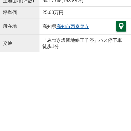
土地面積(坪数)
541.77㎡(163.88坪)
坪単価
25.63万円
所在地
高知県
高知市
西秦泉寺
「みづき坂団地線王子停」バス停下車
交通
徒歩1分