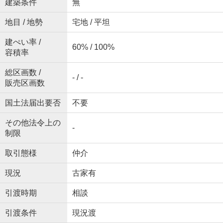
建築条件
無
地目 / 地勢
宅地 / 平坦
建ぺい率 /
60% / 100%
容積率
総区画数 /
- / -
販売区画数
国土法届出要否
不要
その他法令上の
-
制限
取引態様
仲介
現況
古家有
引渡時期
相談
引渡条件
現況渡