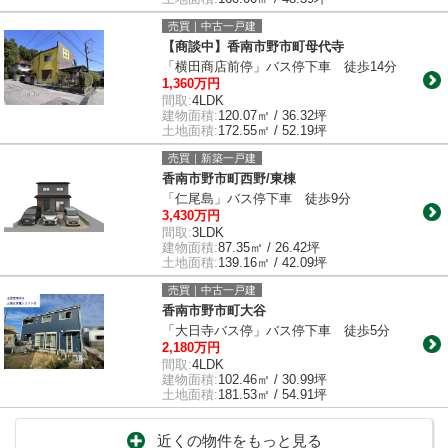
売買｜中古一戸建
【商談中】香南市野市町母代寺
「横田商店前停」バス停下車 徒歩14分
1,360万円
間取:
4LDK
建物面積:
120.07㎡ / 36.32坪
土地面積:
172.55㎡ / 52.19坪
売買｜新築一戸建
香南市野市町西野/東棟
「仁尾島」バス停下車 徒歩9分
3,430万円
間取:
3LDK
建物面積:
87.35㎡ / 26.42坪
土地面積:
139.16㎡ / 42.09坪
売買｜中古一戸建
香南市野市町大谷
「大日寺バス停」バス停下車 徒歩5分
2,180万円
間取:
4LDK
建物面積:
102.46㎡ / 30.99坪
土地面積:
181.53㎡ / 54.91坪
近くの物件をもっと見る