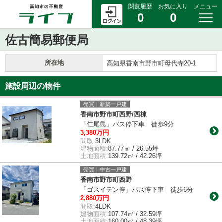
閲覧履歴
お気に入り
メニュー
0
0
佐古簡易郵便局
所在地
高知県香南市野市町母代寺20-1
施設周辺の物件
売買｜新築一戸建
香南市野市町西野/西棟
「仁尾島」バス停下車 徒歩9分
3,380万円
間取:
3LDK
建物面積:
87.77㎡ / 26.55坪
土地面積:
139.72㎡ / 42.26坪
売買｜中古一戸建
香南市野市町西野
「ゴスイデン停」バス停下車 徒歩6分
2,880万円
間取:
4LDK
建物面積:
107.74㎡ / 32.59坪
土地面積:
160.00㎡ / 48.39坪