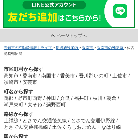
ページトップへ
高知市の不動産情報｜ライブ
>
周辺施設案内
>
香南市
>
香南市の郵便局
>
佐古
簡易郵便局
市区町村から探す
高知市
/
香南市
/
南国市
/
香美市
/
吾川郡いの町
/
土佐市
/
須崎市
/
安芸市
町名から探す
鴨部
/
野市町西野
/
神田
/
介良
/
福井町
/
枝川
/
朝倉
/
瀬戸東町
/
大そね
/
薊野西町
路線から探す
土讃線
/
とさでん交通後免線
/
とさでん交通伊野線
/
とさでん交通桟橋線
/
土佐くろしおごめん・なはり線
駅から探す