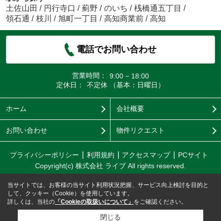
土佐山田
/
円行寺口
/
薊野
/
のいち
/
桟橋通五丁目
/
領石通
/
枝川
/
旭町一丁目
/
高知商業前
/
高知
電話でお問い合わせ
営業時間：
9:00 − 18:00
定休日：
不定休 （基本：日曜日）
ホーム
会社概要
お問い合わせ
物件リクエスト
プライバシーポリシー
利用規約
アクセスマップ
PCサイト
Copyright(c) 株式会社 ライブ All rights reserved.
当サイトでは、お客様の当サイト利用状況把握、サービス向上検討を目的と
して、クッキー（Cookie）を使用しています。
詳しくは、当社の
「Cookieの取扱いについて」
をご確認ください。
閉じる