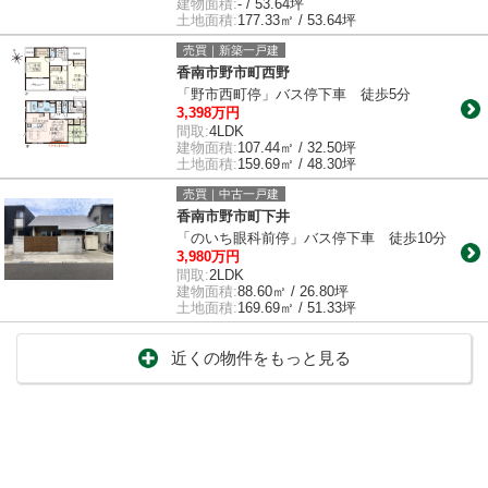
建物面積:
- / 53.64坪
土地面積:
177.33㎡ / 53.64坪
売買｜新築一戸建
香南市野市町西野
「野市西町停」バス停下車 徒歩5分
3,398万円
間取:
4LDK
建物面積:
107.44㎡ / 32.50坪
土地面積:
159.69㎡ / 48.30坪
売買｜中古一戸建
香南市野市町下井
「のいち眼科前停」バス停下車 徒歩10分
3,980万円
間取:
2LDK
建物面積:
88.60㎡ / 26.80坪
土地面積:
169.69㎡ / 51.33坪
近くの物件をもっと見る