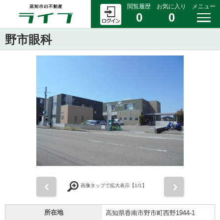
閲覧履歴
お気に入り
メニュー
0
0
野市眼科
前
次
画像タップで拡大表示【
1
/1】
所在地
高知県香南市野市町西野1944-1