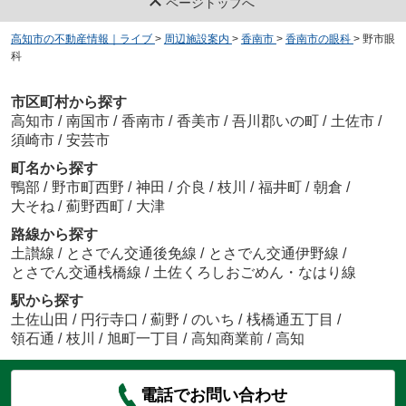
ページトップへ
高知市の不動産情報｜ライブ
>
周辺施設案内
>
香南市
>
香南市の眼科
>
野市眼
科
市区町村から探す
高知市
/
南国市
/
香南市
/
香美市
/
吾川郡いの町
/
土佐市
/
須崎市
/
安芸市
町名から探す
鴨部
/
野市町西野
/
神田
/
介良
/
枝川
/
福井町
/
朝倉
/
大そね
/
薊野西町
/
大津
路線から探す
土讃線
/
とさでん交通後免線
/
とさでん交通伊野線
/
とさでん交通桟橋線
/
土佐くろしおごめん・なはり線
駅から探す
土佐山田
/
円行寺口
/
薊野
/
のいち
/
桟橋通五丁目
/
領石通
/
枝川
/
旭町一丁目
/
高知商業前
/
高知
電話でお問い合わせ