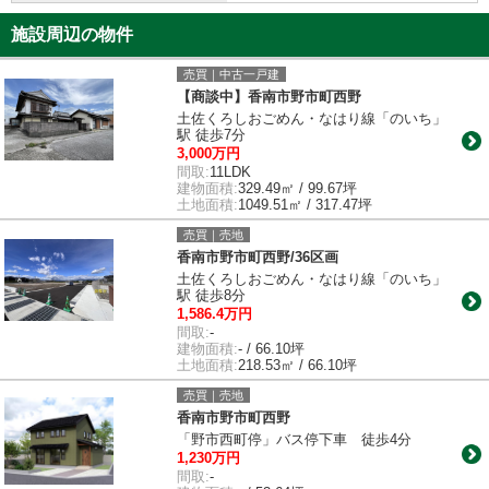
施設周辺の物件
売買｜中古一戸建
【商談中】香南市野市町西野
土佐くろしおごめん・なはり線「のいち」
駅 徒歩7分
3,000万円
間取:
11LDK
建物面積:
329.49㎡ / 99.67坪
土地面積:
1049.51㎡ / 317.47坪
売買｜売地
香南市野市町西野/36区画
土佐くろしおごめん・なはり線「のいち」
駅 徒歩8分
1,586.4万円
間取:
-
建物面積:
- / 66.10坪
土地面積:
218.53㎡ / 66.10坪
売買｜売地
香南市野市町西野
「野市西町停」バス停下車 徒歩4分
1,230万円
間取:
-