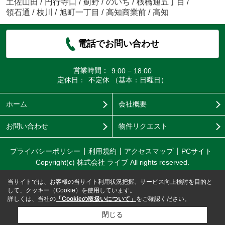
土佐山田
/
円行寺口
/
薊野
/
のいち
/
桟橋通五丁目
/
領石通
/
枝川
/
旭町一丁目
/
高知商業前
/
高知
電話でお問い合わせ
営業時間：
9:00 − 18:00
定休日：
不定休 （基本：日曜日）
ホーム
会社概要
お問い合わせ
物件リクエスト
プライバシーポリシー
利用規約
アクセスマップ
PCサイト
Copyright(c) 株式会社 ライブ All rights reserved.
当サイトでは、お客様の当サイト利用状況把握、サービス向上検討を目的と
して、クッキー（Cookie）を使用しています。
詳しくは、当社の
「Cookieの取扱いについて」
をご確認ください。
閉じる