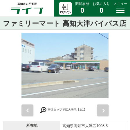
閲覧履歴
お気に入り
メニュー
0
0
ファミリーマート 高知大津バイパス店
前
次
画像タップで拡大表示【
1
/1】
所在地
高知県高知市大津乙1008-3