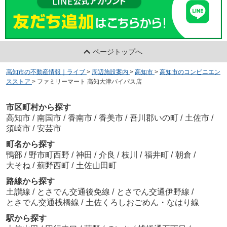
ページトップへ
高知市の不動産情報｜ライブ
>
周辺施設案内
>
高知市
>
高知市のコンビニエン
スストア
>
ファミリーマート 高知大津バイパス店
市区町村から探す
高知市
/
南国市
/
香南市
/
香美市
/
吾川郡いの町
/
土佐市
/
須崎市
/
安芸市
町名から探す
鴨部
/
野市町西野
/
神田
/
介良
/
枝川
/
福井町
/
朝倉
/
大そね
/
薊野西町
/
土佐山田町
路線から探す
土讃線
/
とさでん交通後免線
/
とさでん交通伊野線
/
とさでん交通桟橋線
/
土佐くろしおごめん・なはり線
駅から探す