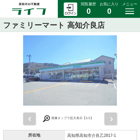
閲覧履歴
お気に入り
メニュー
0
0
ファミリーマート 高知介良店
前
次
画像タップで拡大表示【
1
/1】
所在地
高知県高知市介良乙2817-1