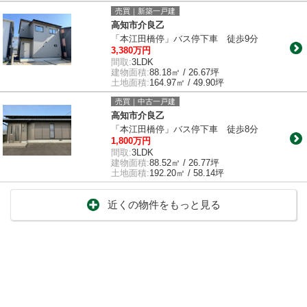
売買｜新築一戸建
高知市介良乙
「本江田橋停」バス停下車 徒歩9分
3,380万円
間取:
3LDK
建物面積:
88.18㎡ / 26.67坪
土地面積:
164.97㎡ / 49.90坪
売買｜中古一戸建
高知市介良乙
「本江田橋停」バス停下車 徒歩8分
1,800万円
間取:
3LDK
建物面積:
88.52㎡ / 26.77坪
土地面積:
192.20㎡ / 58.14坪
近くの物件をもっと見る