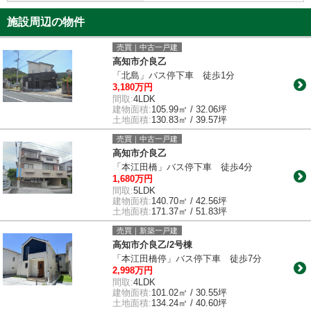
施設周辺の物件
売買｜中古一戸建
高知市介良乙
「北島」バス停下車 徒歩1分
3,180万円
間取:
4LDK
建物面積:
105.99㎡ / 32.06坪
土地面積:
130.83㎡ / 39.57坪
売買｜中古一戸建
高知市介良乙
「本江田橋」バス停下車 徒歩4分
1,680万円
間取:
5LDK
建物面積:
140.70㎡ / 42.56坪
土地面積:
171.37㎡ / 51.83坪
売買｜新築一戸建
高知市介良乙/2号棟
「本江田橋停」バス停下車 徒歩7分
2,998万円
間取:
4LDK
建物面積:
101.02㎡ / 30.55坪
土地面積:
134.24㎡ / 40.60坪