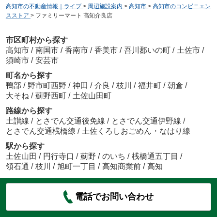
高知市の不動産情報｜ライブ
>
周辺施設案内
>
高知市
>
高知市のコンビニエン
スストア
>
ファミリーマート 高知介良店
市区町村から探す
高知市
/
南国市
/
香南市
/
香美市
/
吾川郡いの町
/
土佐市
/
須崎市
/
安芸市
町名から探す
鴨部
/
野市町西野
/
神田
/
介良
/
枝川
/
福井町
/
朝倉
/
大そね
/
薊野西町
/
土佐山田町
路線から探す
土讃線
/
とさでん交通後免線
/
とさでん交通伊野線
/
とさでん交通桟橋線
/
土佐くろしおごめん・なはり線
駅から探す
土佐山田
/
円行寺口
/
薊野
/
のいち
/
桟橋通五丁目
/
領石通
/
枝川
/
旭町一丁目
/
高知商業前
/
高知
電話でお問い合わせ