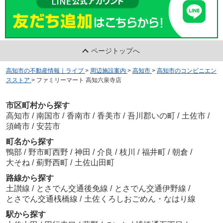
ページトップへ
高知市の不動産情報｜ライブ
>
周辺施設案内
>
高知市
>
高知市のコンビニエン
スストア
>
ファミリーマート 高知六泉寺店
市区町村から探す
高知市
/
南国市
/
香南市
/
香美市
/
吾川郡いの町
/
土佐市
/
須崎市
/
安芸市
町名から探す
鴨部
/
野市町西野
/
神田
/
介良
/
枝川
/
福井町
/
朝倉
/
大そね
/
薊野西町
/
土佐山田町
路線から探す
土讃線
/
とさでん交通後免線
/
とさでん交通伊野線
/
とさでん交通桟橋線
/
土佐くろしおごめん・なはり線
駅から探す