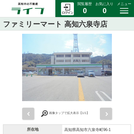
閲覧履歴
お気に入り
メニュー
0
0
ファミリーマート 高知六泉寺店
前
次
画像タップで拡大表示【
1
/1】
所在地
高知県高知市六泉寺町96-1