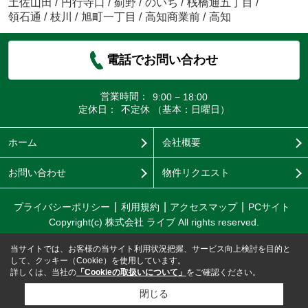
土佐山田
/
円行寺口
/
薊野
/
のいち
/
桟橋通五丁目
/
領石通
/
枝川
/
旭町一丁目
/
高知商業前
/
高知
電話でお問い合わせ
営業時間：
9:00 − 18:00
定休日：
不定休 （基本：日曜日）
ホーム
会社概要
お問い合わせ
物件リクエスト
プライバシーポリシー
利用規約
アクセスマップ
PCサイト
Copyright(c) 株式会社 ライブ All rights reserved.
当サイトでは、お客様の当サイト利用状況把握、サービス向上検討を目的と
して、クッキー（Cookie）を使用しています。
詳しくは、当社の
「Cookieの取扱いについて」
をご確認ください。
閉じる