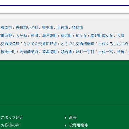
香南市
/
吾川郡いの町
/
香美市
/
土佐市
/
須崎市
市町西野
/
大そね
/
神田
/
瀬戸東町
/
福井町
/
緑ケ丘
/
春野町南ケ丘
/
大津
ん交通後免線
/
とさでん交通伊野線
/
とさでん交通桟橋線
/
土佐くろしおごめ
後免中町
/
高知商業前
/
菜園場町
/
領石通
/
旭町一丁目
/
土佐一宮
/
蛍橋
/
スタッフ紹介
新築
お客様の声
投資用物件