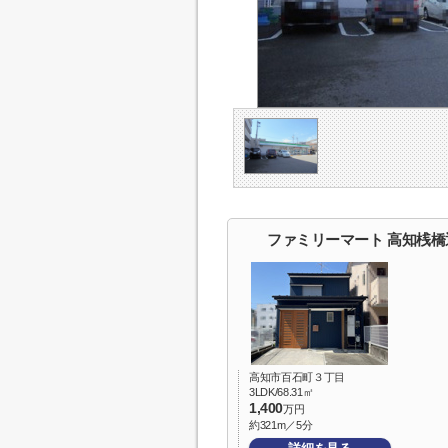
ファミリーマート 高知桟
高知市百石町３丁目
3LDK/68.31㎡
1,400
万円
約321m／5分