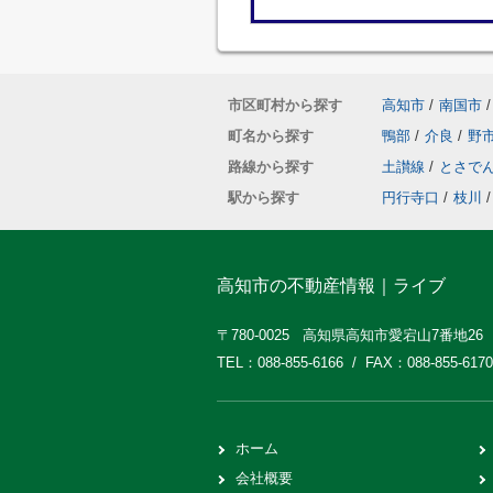
市区町村から探す
高知市
/
南国市
/
町名から探す
鴨部
/
介良
/
野
路線から探す
土讃線
/
とさで
駅から探す
円行寺口
/
枝川
/
高知市の不動産情報｜ライブ
〒780-0025 高知県高知市愛宕山7番地26
TEL：088-855-6166 / FAX：088-855-6170
ホーム
会社概要