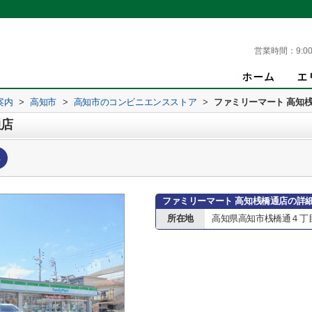
営業時間：
9:00
案内
>
高知市
>
高知市のコンビニエンスストア
>
ファミリーマート 高知
通店
へ
ファミリーマート 高知桟橋通店の詳
所在地
高知県高知市桟橋通４丁目1