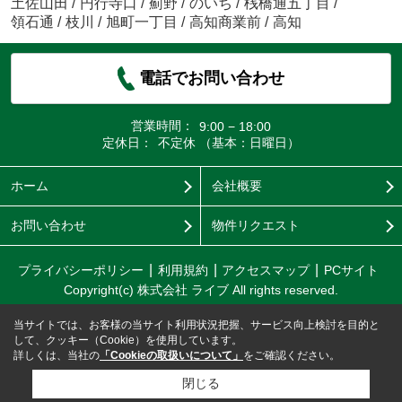
土佐山田
/
円行寺口
/
薊野
/
のいち
/
桟橋通五丁目
/
領石通
/
枝川
/
旭町一丁目
/
高知商業前
/
高知
電話でお問い合わせ
営業時間：
9:00 − 18:00
定休日：
不定休 （基本：日曜日）
ホーム
会社概要
お問い合わせ
物件リクエスト
プライバシーポリシー
利用規約
アクセスマップ
PCサイト
Copyright(c) 株式会社 ライブ All rights reserved.
当サイトでは、お客様の当サイト利用状況把握、サービス向上検討を目的と
して、クッキー（Cookie）を使用しています。
詳しくは、当社の
「Cookieの取扱いについて」
をご確認ください。
閉じる