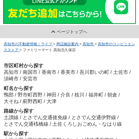
ページトップへ
高知市の不動産情報｜ライブ
>
周辺施設案内
>
高知市
>
高知市のコンビニエン
スストア
>
ファミリーマート 高知北久保店
市区町村から探す
高知市
/
南国市
/
香南市
/
香美市
/
吾川郡いの町
/
土佐市
/
須崎市
/
安芸市
町名から探す
鴨部
/
野市町西野
/
神田
/
介良
/
枝川
/
福井町
/
朝倉
/
大そね
/
薊野西町
/
大津
路線から探す
土讃線
/
とさでん交通後免線
/
とさでん交通伊野線
/
とさでん交通桟橋線
/
土佐くろしおごめん・なはり線
駅から探す