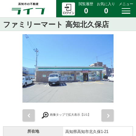
閲覧履歴
お気に入り
メニュー
0
0
ファミリーマート 高知北久保店
前
次
画像タップで拡大表示【
1
/1】
所在地
高知県高知市北久保1-21