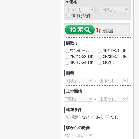
▼価格
～
値下げ物件
1
件が該当
間取り
ワンルーム
1K/1DK/1LDK
2K/2DK/2LDK
3K/3DK/3LDK
4K/4DK/4LDK
5K以上
面積
～
土地面積
～
建築条件
指定しない
あり
なし
駅からの徒歩