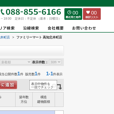
00
00
 − 18:00
定休日：
不定休 （基本：日曜日）
北本町店
>
ファミリーマート 高知北本町店
表示件数：
1
1
1-1
該当公開件数
件 販売数
件
件表示
表示中物件を
一括でチェック
歩
築年数
構造
方位
建物面積