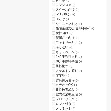
駅直結
(-)
ワンフロア
(-)
スクール向け
(-)
SOHO向け
(-)
IT向け
(-)
クリニック向け
(-)
住宅金融支援機構利用可
(-)
女性向け
(-)
新婚さん向け
(-)
ファミリー向け
(-)
海が近い
(-)
キャンペーン
(-)
仲介手数料無料
(-)
仲介手数料半額
(-)
居抜物件
(-)
スケルトン渡し
(-)
旗竿地
(-)
賃貸併用住宅
(-)
カラオケOK
(-)
建物検査済み
(-)
室内洗濯機置場
(-)
フローリング
(-)
ロフト付き
(-)
メゾネット
(-)