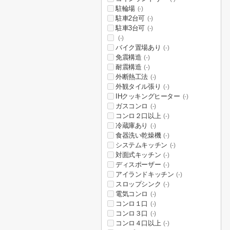
駐輪場
(-)
駐車2台可
(-)
駐車3台可
(-)
(-)
バイク置場あり
(-)
免震構造
(-)
耐震構造
(-)
外断熱工法
(-)
外観タイル張り
(-)
IHクッキングヒーター
(-)
ガスコンロ
(-)
コンロ２口以上
(-)
冷蔵庫あり
(-)
食器洗い乾燥機
(-)
システムキッチン
(-)
対面式キッチン
(-)
ディスポーザー
(-)
アイランドキッチン
(-)
スロップシンク
(-)
電気コンロ
(-)
コンロ１口
(-)
コンロ３口
(-)
コンロ４口以上
(-)