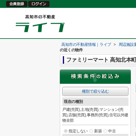
高知市の不動産情報｜ライブ
>
周辺施設
の近くの物件
ファミリーマート 高知北本
種別で絞り込む
現在の種別
戸建(売買),土地(売買),マンション(売
買),店舗(売買),事務所(売買),住宅以外建
物全部
指定しない
新築
中古