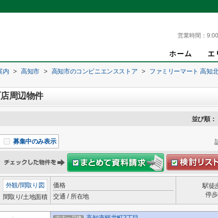
営業時間：
9:00
案内
>
高知市
>
高知市のコンビニエンスストア
>
ファミリーマート 高知
町店周辺物件
並び順：
募集中のみ表示
外観
/
間取り図
価格
駅徒
停歩
交通 / 所在地
間取り/土地面積
高知市桜井町2丁目