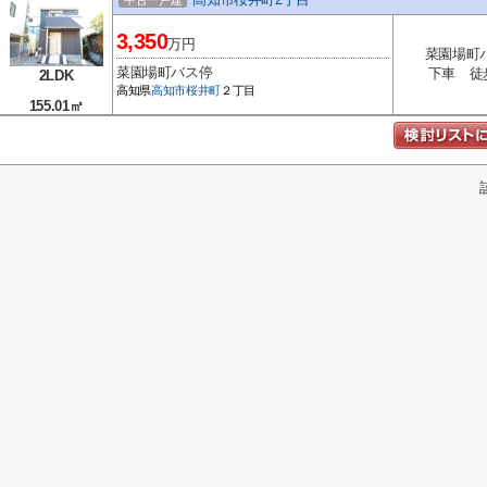
中古一戸建
3,350
万円
菜園場町
菜園場町バス停
下車 徒
2LDK
高知県
高知市
桜井町
２丁目
155.01㎡