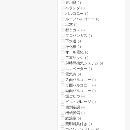
専用庭
(-)
ベランダ
(-)
バルコニー
(-)
ルーフバルコニー
(-)
出窓
(-)
都市ガス
(-)
プロパンガス
(-)
下水道
(-)
浄化槽
(-)
オール電化
(-)
二重サッシ
(-)
24時間換気システム
(-)
エレベーター
(-)
電気有
(-)
２面バルコニー
(-)
３面バルコニー
(-)
両面バルコニー
(-)
堀ごたつ
(-)
ビルトガレージ
(-)
個別空調
(-)
機械警備
(-)
給湯室
(-)
照明器具付き
(-)
コインランドリー
(-)