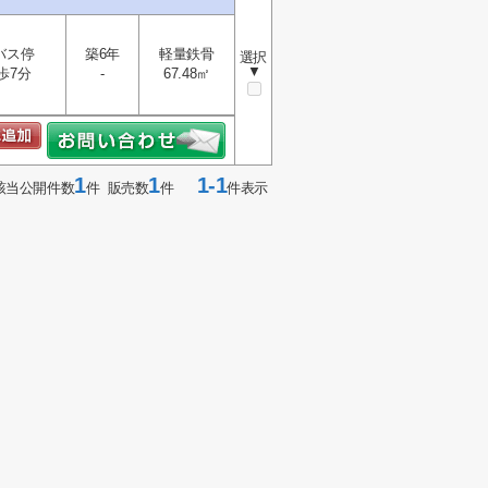
バス停
築6年
軽量鉄骨
選択
▼
歩7分
-
67.48㎡
1
1
1-1
該当公開件数
件 販売数
件
件表示