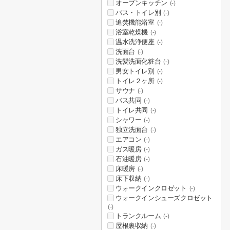
オープンキッチン
(-)
バス・トイレ別
(-)
追焚機能浴室
(-)
浴室乾燥機
(-)
温水洗浄便座
(-)
洗面台
(-)
洗髪洗面化粧台
(-)
男女トイレ別
(-)
トイレ２ヶ所
(-)
サウナ
(-)
バス共同
(-)
トイレ共同
(-)
シャワー
(-)
独立洗面台
(-)
エアコン
(-)
ガス暖房
(-)
石油暖房
(-)
床暖房
(-)
床下収納
(-)
ウォークインクロゼット
(-)
ウォークインシューズクロゼット
(-)
トランクルーム
(-)
屋根裏収納
(-)