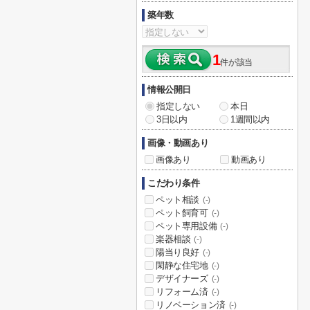
築年数
1
件が該当
情報公開日
指定しない
本日
3日以内
1週間以内
画像・動画あり
画像あり
動画あり
こだわり条件
ペット相談
(-)
ペット飼育可
(-)
ペット専用設備
(-)
楽器相談
(-)
陽当り良好
(-)
閑静な住宅地
(-)
デザイナーズ
(-)
リフォーム済
(-)
リノベーション済
(-)