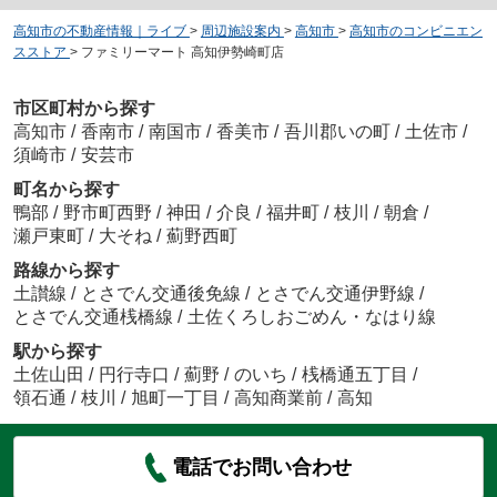
高知市の不動産情報｜ライブ
>
周辺施設案内
>
高知市
>
高知市のコンビニエン
スストア
>
ファミリーマート 高知伊勢崎町店
市区町村から探す
高知市
/
香南市
/
南国市
/
香美市
/
吾川郡いの町
/
土佐市
/
須崎市
/
安芸市
町名から探す
鴨部
/
野市町西野
/
神田
/
介良
/
福井町
/
枝川
/
朝倉
/
瀬戸東町
/
大そね
/
薊野西町
路線から探す
土讃線
/
とさでん交通後免線
/
とさでん交通伊野線
/
とさでん交通桟橋線
/
土佐くろしおごめん・なはり線
駅から探す
土佐山田
/
円行寺口
/
薊野
/
のいち
/
桟橋通五丁目
/
領石通
/
枝川
/
旭町一丁目
/
高知商業前
/
高知
電話でお問い合わせ