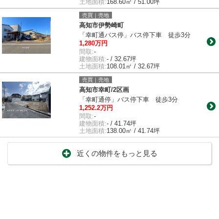
土地面積:
168.60㎡ / 51.00坪
売買｜売地
高知市伊勢崎町
「幸町通バス停」バス停下車 徒歩3分
1,280万円
間取:
-
建物面積:
- / 32.67坪
土地面積:
108.01㎡ / 32.67坪
売買｜売地
高知市幸町/2区画
「幸町通停」バス停下車 徒歩3分
1,252.2万円
間取:
-
建物面積:
- / 41.74坪
土地面積:
138.00㎡ / 41.74坪
近くの物件をもっと見る