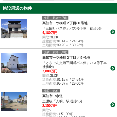
施設周辺の物件
売買｜新築一戸建
高知市一ツ橋町２丁目/６号地
「三園町バス停」バス停下車 徒歩6分
4,180万円
間取:
3LDK
建物面積:
81.14㎡ / 24.54坪
土地面積:
99.95㎡ / 30.23坪
売買｜新築一戸建
高知市一ツ橋町２丁目／５号地
「とさでん交通三園町バス停」バス停下車
徒歩6分
3,880万円
間取:
3LDK
建物面積:
81.15㎡ / 24.54坪
土地面積:
95.87㎡ / 29.00坪
売買｜売地
高知市中水道
土讃線「入明」駅 徒歩5分
2,150万円
間取:
-
建物面積:
- / 51.00坪