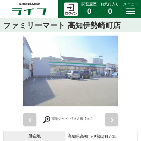
閲覧履歴
お気に入り
メニュー
0
0
ファミリーマート 高知伊勢崎町店
前
次
画像タップで拡大表示【
1
/1】
所在地
高知県高知市伊勢崎町7-15