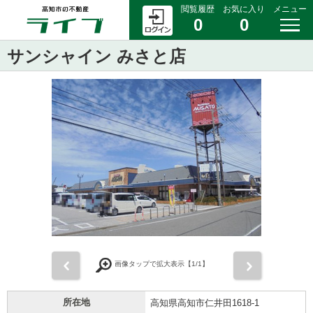
閲覧履歴
お気に入り
メニュー
0
0
サンシャイン みさと店
前
次
画像タップで拡大表示【
1
/1】
所在地
高知県高知市仁井田1618-1