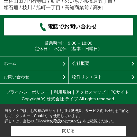
土佐山田
/
円行寺口
/
薊野
/
のいち
/
桟橋通五丁目
/
領石通
/
枝川
/
旭町一丁目
/
高知商業前
/
高知
電話でお問い合わせ
営業時間：
9:00 − 18:00
定休日：
不定休 （基本：日曜日）
ホーム
会社概要
お問い合わせ
物件リクエスト
プライバシーポリシー
利用規約
アクセスマップ
PCサイト
Copyright(c) 株式会社 ライブ All rights reserved.
当サイトでは、お客様の当サイト利用状況把握、サービス向上検討を目的と
して、クッキー（Cookie）を使用しています。
詳しくは、当社の
「Cookieの取扱いについて」
をご確認ください。
閉じる