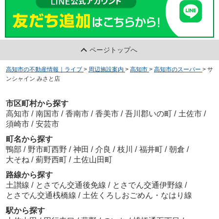
ページトップへ
高知市の不動産情報｜ライブ
>
周辺施設案内
>
高知市
>
高知市のスーパー
>
サ
ンシャイン みさと店
市区町村から探す
高知市
/
南国市
/
香南市
/
香美市
/
吾川郡いの町
/
土佐市
/
須崎市
/
安芸市
町名から探す
鴨部
/
野市町西野
/
神田
/
介良
/
枝川
/
福井町
/
朝倉
/
大そね
/
薊野西町
/
土佐山田町
路線から探す
土讃線
/
とさでん交通後免線
/
とさでん交通伊野線
/
とさでん交通桟橋線
/
土佐くろしおごめん・なはり線
駅から探す