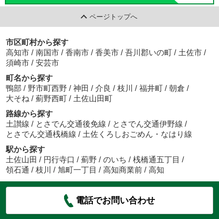
ページトップへ
市区町村から探す
高知市
/
南国市
/
香南市
/
香美市
/
吾川郡いの町
/
土佐市
/
須崎市
/
安芸市
町名から探す
鴨部
/
野市町西野
/
神田
/
介良
/
枝川
/
福井町
/
朝倉
/
大そね
/
薊野西町
/
土佐山田町
路線から探す
土讃線
/
とさでん交通後免線
/
とさでん交通伊野線
/
とさでん交通桟橋線
/
土佐くろしおごめん・なはり線
駅から探す
土佐山田
/
円行寺口
/
薊野
/
のいち
/
桟橋通五丁目
/
領石通
/
枝川
/
旭町一丁目
/
高知商業前
/
高知
電話でお問い合わせ