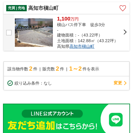
高知市槇山町
売買 | 売地
1,100
万
円
槇山バス停下車 徒歩3分
-
建物面積：-（43.22坪）
土地面積：142.88㎡（43.22坪）
高知県
高知市
槇山町
2
2
1～2
該当物件数
件
販売数
件
件を表示
変更
絞り込み条件：
なし