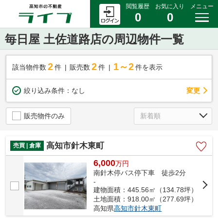
閲覧履歴
お気に入り
メニュー
0
0
毎日屋 土佐道路店の周辺物件一覧
2
2
1～2
該当物件数
件
販売数
件
件を表示
変更
絞り込み条件：
なし
販売物件のみ
高知市針木東町
売買 | 倉庫
6,000
万
円
南針木停バス停下車 徒歩2分
-
建物面積：445.56㎡（134.78坪）
土地面積：918.00㎡（277.69坪）
高知県
高知市
針木東町